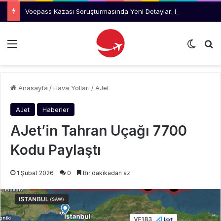
Voepass Kazası Soruşturmasında Yeni Detaylar: Buzlanma Önleme Sistemi Çalışmıyordu
Menü
Dış gö
Ar
Anasayfa
/
Hava Yolları
/
AJet
AJet
Haberler
AJet’in Tahran Uçağı 7700
Kodu Paylaştı
1 Şubat 2026
0
Bir dakikadan az