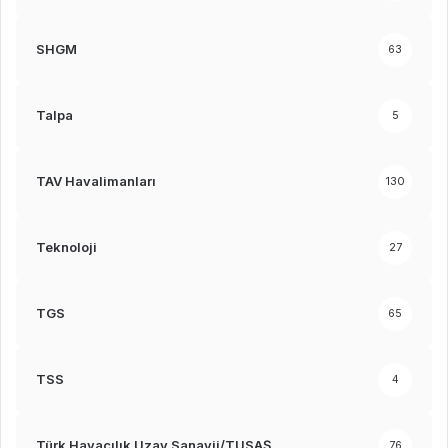
SHGM
63
Talpa
5
TAV Havalimanları
130
Teknoloji
27
TGS
65
TSS
4
Türk Havacılık Uzay Sanayii/TUSAŞ
76