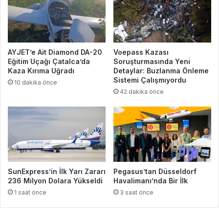
AYJET’e Ait Diamond DA-20
Voepass Kazası
Eğitim Uçağı Çatalca’da
Soruşturmasında Yeni
Kaza Kırıma Uğradı
Detaylar: Buzlanma Önleme
Sistemi Çalışmıyordu
10 dakika önce
42 dakika önce
SunExpress’in İlk Yarı Zararı
Pegasus’tan Düsseldorf
236 Milyon Dolara Yükseldi
Havalimanı’nda Bir İlk
1 saat önce
3 saat önce