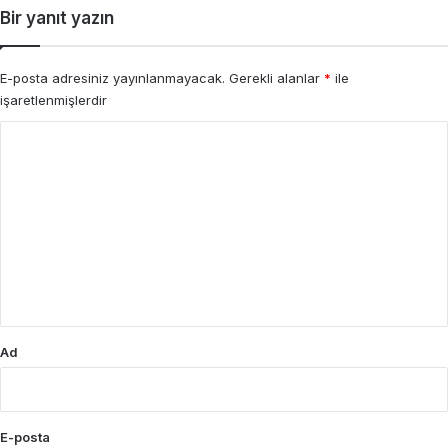
Bir yanıt yazın
E-posta adresiniz yayınlanmayacak.
Gerekli alanlar
*
ile
işaretlenmişlerdir
Y
o
r
u
m
*
Ad
E-posta