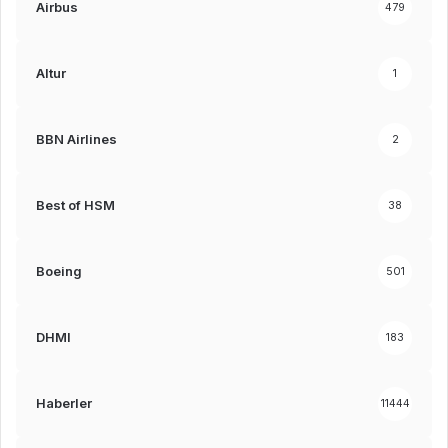
Airbus
479
Altur
1
BBN Airlines
2
Best of HSM
38
Boeing
501
DHMI
183
Haberler
11444