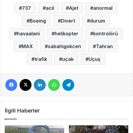
737
acil
Ajet
anormal
Boeing
Divert
durum
havaalani
helikopter
kontrolörü
MAX
sabahigokcen
Tahran
trafik
uçak
Uçuş
Facebook
X
LinkedIn
WhatsApp
Telegram
İlgili Haberler