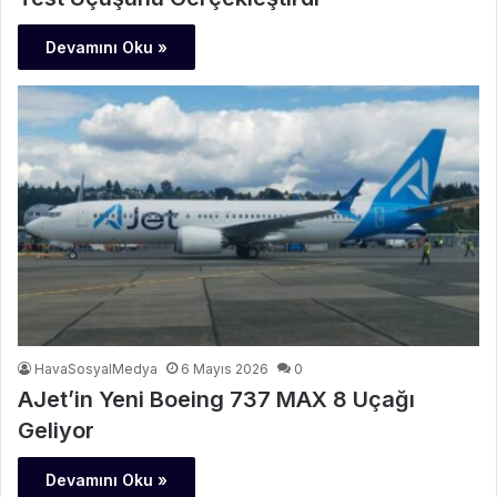
Devamını Oku »
HavaSosyalMedya
6 Mayıs 2026
0
AJet’in Yeni Boeing 737 MAX 8 Uçağı
Geliyor
Devamını Oku »