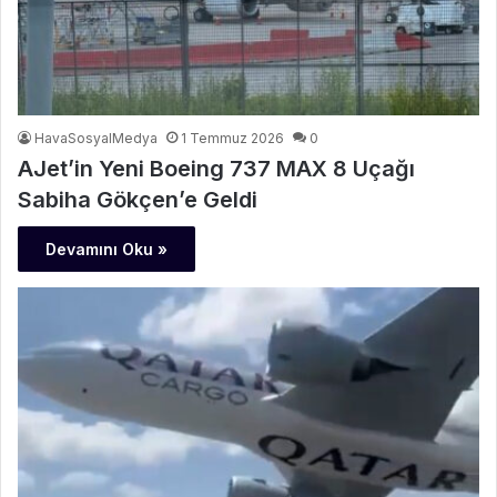
HavaSosyalMedya
1 Temmuz 2026
0
AJet’in Yeni Boeing 737 MAX 8 Uçağı
Sabiha Gökçen’e Geldi
Devamını Oku »