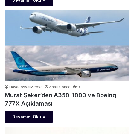
Devamını Oku »
HavaSosyalMedya
2 hafta önce
0
Murat Şeker’den A350-1000 ve Boeing
777X Açıklaması
Devamını Oku »