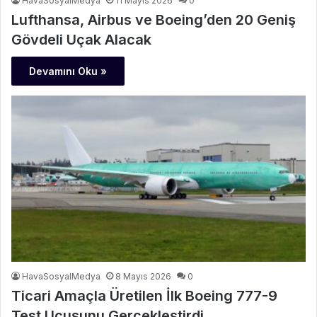
HavaSosyalMedya
11 Mayıs 2026
0
Lufthansa, Airbus ve Boeing’den 20 Geniş
Gövdeli Uçak Alacak
Devamını Oku »
HavaSosyalMedya
8 Mayıs 2026
0
Ticari Amaçla Üretilen İlk Boeing 777-9
Test Uçuşunu Gerçekleştirdi