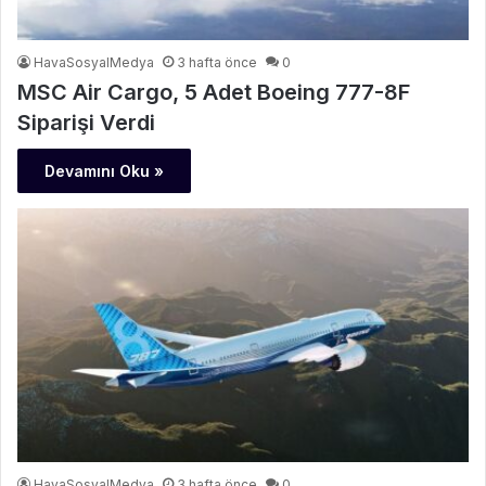
HavaSosyalMedya
3 hafta önce
0
MSC Air Cargo, 5 Adet Boeing 777-8F
Siparişi Verdi
Devamını Oku »
HavaSosyalMedya
3 hafta önce
0