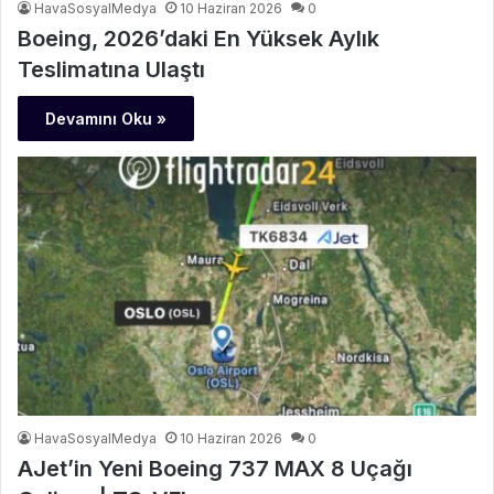
HavaSosyalMedya
10 Haziran 2026
0
Boeing, 2026’daki En Yüksek Aylık
Teslimatına Ulaştı
Devamını Oku »
HavaSosyalMedya
10 Haziran 2026
0
AJet’in Yeni Boeing 737 MAX 8 Uçağı