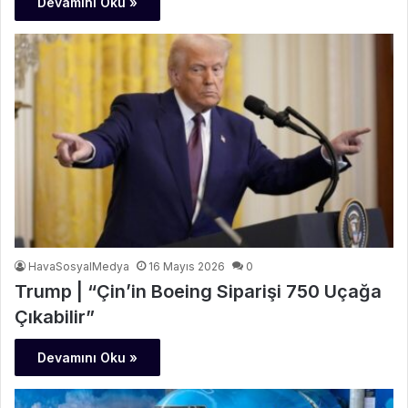
Devamını Oku »
HavaSosyalMedya
16 Mayıs 2026
0
Trump | “Çin’in Boeing Siparişi 750 Uçağa
Çıkabilir”
Devamını Oku »