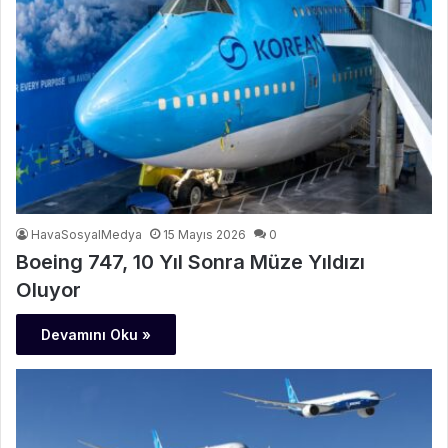
HavaSosyalMedya
15 Mayıs 2026
0
Boeing 747, 10 Yıl Sonra Müze Yıldızı
Oluyor
Devamını Oku »