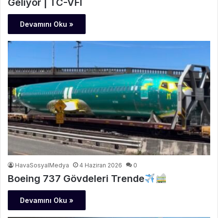
Geliyor | TC-VFI
Devamını Oku »
HavaSosyalMedya
4 Haziran 2026
0
Boeing 737 Gövdeleri Trende
Devamını Oku »