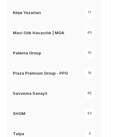
Köşe Yazarları
17
Mavi Gök Havacılık | MGA
60
Paterna Group
10
Plaza Premium Group - PPG
16
Savunma Sanayii
85
SHGM
63
Talpa
5