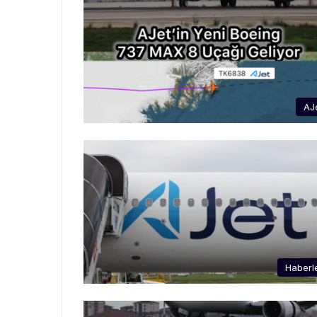
AJ
Haberl