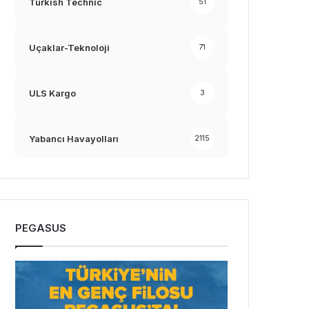
Turkish Technic
51
Uçaklar-Teknoloji
71
ULS Kargo
3
Yabancı Havayolları
2115
PEGASUS