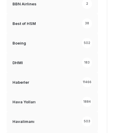
BBN Airlines
2
Best of HSM
38
Boeing
502
DHMI
183
Haberler
11466
Hava Yolları
1884
Havalimanı
503