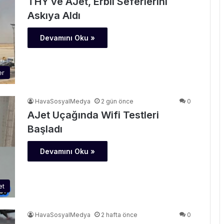
THY ve AJet, Erbil Seferlerini
Askıya Aldı
Devamını Oku »
er
HavaSosyalMedya
2 gün önce
0
AJet Uçağında Wifi Testleri
Başladı
Devamını Oku »
et
HavaSosyalMedya
2 hafta önce
0