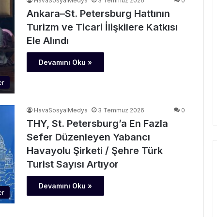
HavaSosyalMedya
3 Temmuz 2026
0
Ankara–St. Petersburg Hattının
Turizm ve Ticari İlişkilere Katkısı
Ele Alındı
Devamını Oku »
er
HavaSosyalMedya
3 Temmuz 2026
0
THY, St. Petersburg’a En Fazla
Sefer Düzenleyen Yabancı
Havayolu Şirketi / Şehre Türk
Turist Sayısı Artıyor
Devamını Oku »
er