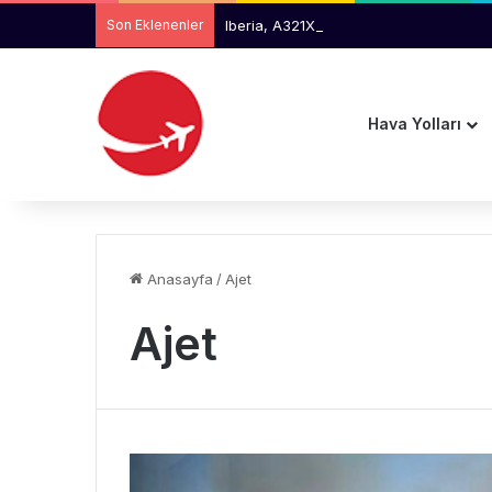
Son Eklenenler
Iberia, A321XLR ile Tam Güneş Tutulma
Hava Yolları
Anasayfa
/
Ajet
Ajet