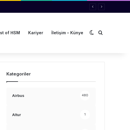
Dış görünümü de
Arama yap ..
st of HSM
Kariyer
İletişim – Künye
Kategoriler
Airbus
480
Altur
1