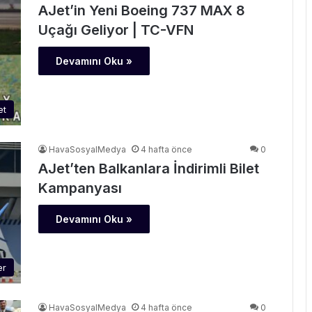
AJet’in Yeni Boeing 737 MAX 8
Uçağı Geliyor | TC-VFN
Devamını Oku »
et
HavaSosyalMedya
4 hafta önce
0
AJet’ten Balkanlara İndirimli Bilet
Kampanyası
Devamını Oku »
er
HavaSosyalMedya
4 hafta önce
0