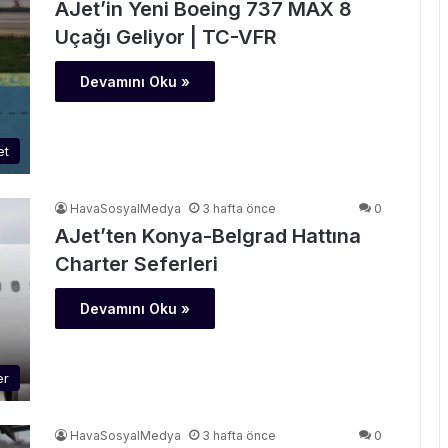
AJet’in Yeni Boeing 737 MAX 8
Uçağı Geliyor | TC-VFR
Devamını Oku »
et
HavaSosyalMedya
3 hafta önce
0
AJet’ten Konya-Belgrad Hattına
Charter Seferleri
Devamını Oku »
er
HavaSosyalMedya
3 hafta önce
0