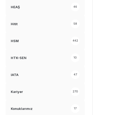
HEAŞ
46
Hitit
58
HSM
442
HTK-SEN
10
IATA
47
Kariyer
270
Konuklarımız
17