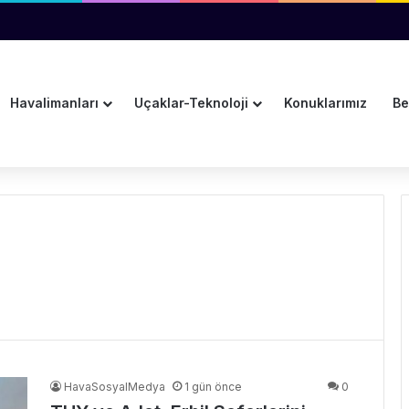
sını Takip Edecek
Havalimanları
Uçaklar-Teknoloji
Konuklarımız
Be
HavaSosyalMedya
1 gün önce
0