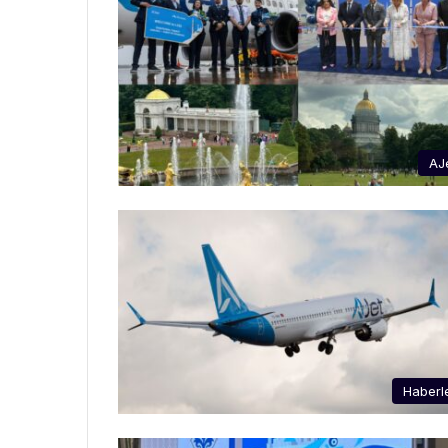
AJ
Haberl