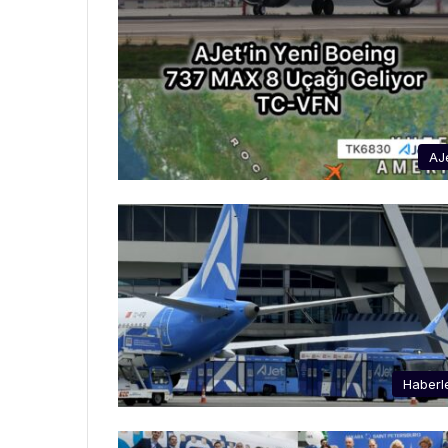
AJ
Haberl