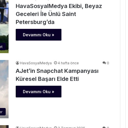
HavaSosyalMedya Ekibi, Beyaz
Geceleri İle Ünlü Saint
Petersburg’da
Devamını Oku »
et
HavaSosyalMedya
4 hafta önce
0
AJet’in Snapchat Kampanyası
Küresel Başarı Elde Etti
Devamını Oku »
er