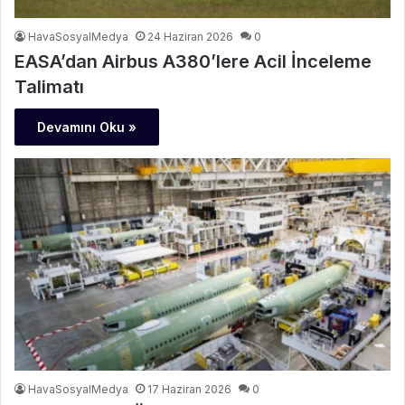
HavaSosyalMedya
24 Haziran 2026
0
EASA’dan Airbus A380’lere Acil İnceleme
Talimatı
Devamını Oku »
HavaSosyalMedya
17 Haziran 2026
0