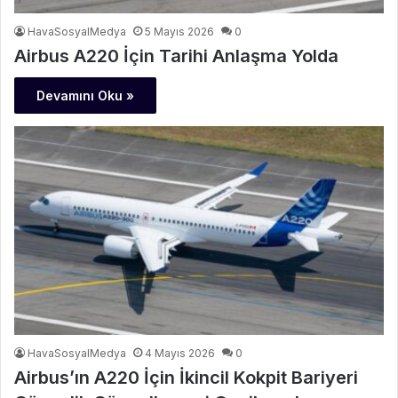
HavaSosyalMedya
5 Mayıs 2026
0
Airbus A220 İçin Tarihi Anlaşma Yolda
Devamını Oku »
HavaSosyalMedya
4 Mayıs 2026
0
Airbus’ın A220 İçin İkincil Kokpit Bariyeri