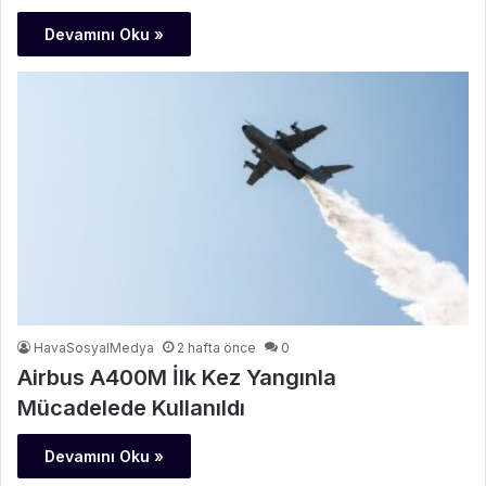
Devamını Oku »
HavaSosyalMedya
2 hafta önce
0
Airbus A400M İlk Kez Yangınla
Mücadelede Kullanıldı
Devamını Oku »