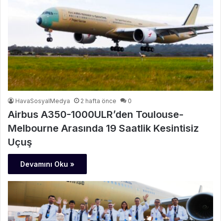
HavaSosyalMedya
2 hafta önce
0
Airbus A350-1000ULR’den Toulouse-
Melbourne Arasında 19 Saatlik Kesintisiz
Uçuş
Devamını Oku »