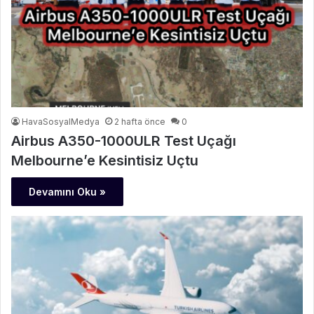
HavaSosyalMedya
2 hafta önce
0
Airbus A350-1000ULR Test Uçağı
Melbourne’e Kesintisiz Uçtu
Devamını Oku »