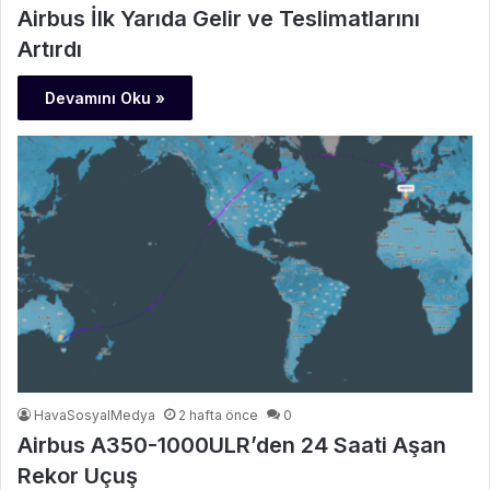
Airbus İlk Yarıda Gelir ve Teslimatlarını
Artırdı
Devamını Oku »
HavaSosyalMedya
2 hafta önce
0
Airbus A350-1000ULR’den 24 Saati Aşan
Rekor Uçuş