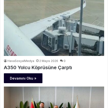
HavaSosyalMedya
2 Mayıs 2026
0
A350 Yolcu Köprüsüne Çarptı
Devamını Oku »