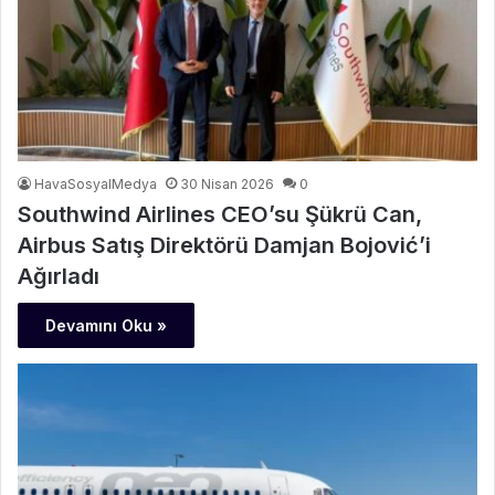
HavaSosyalMedya
30 Nisan 2026
0
Southwind Airlines CEO’su Şükrü Can,
Airbus Satış Direktörü Damjan Bojović’i
Ağırladı
Devamını Oku »