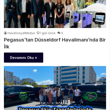
HavaSosyalMedya
1 gün önce
0
Pegasus’tan Düsseldorf Havalimanı’nda Bir
İlk
Devamını Oku »