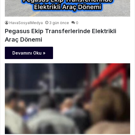
HavaSosyalMedya
3 gün önce
0
Pegasus Ekip Transferlerinde Elektrikli
Araç Dönemi
Devamını Oku »