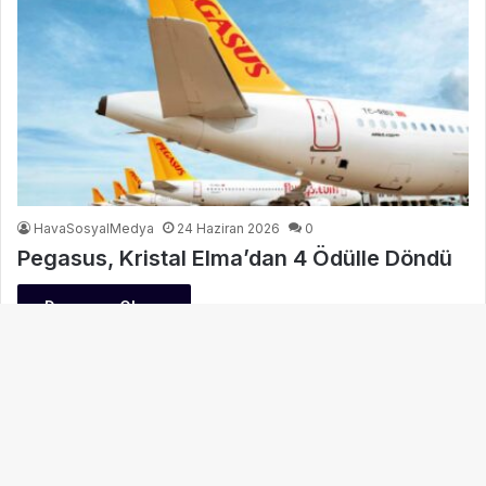
HavaSosyalMedya
24 Haziran 2026
0
Pegasus, Kristal Elma’dan 4 Ödülle Döndü
Devamını Oku »
B
d
t