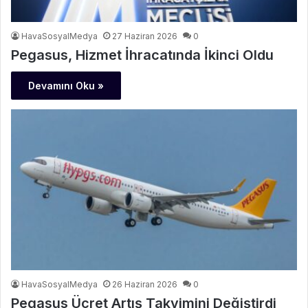
HavaSosyalMedya
27 Haziran 2026
0
Pegasus, Hizmet İhracatında İkinci Oldu
Devamını Oku »
HavaSosyalMedya
26 Haziran 2026
0
Pegasus Ücret Artış Takvimini Değiştirdi