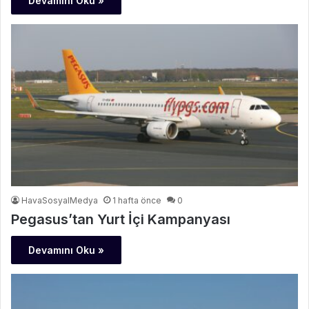
Devamını Oku »
HavaSosyalMedya
1 hafta önce
0
Pegasus’tan Yurt İçi Kampanyası
Devamını Oku »