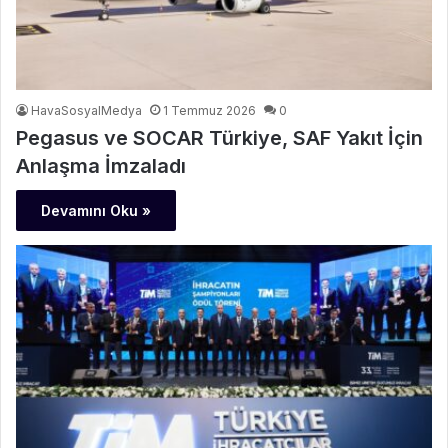
HavaSosyalMedya
1 Temmuz 2026
0
Pegasus ve SOCAR Türkiye, SAF Yakıt İçin
Anlaşma İmzaladı
Devamını Oku »