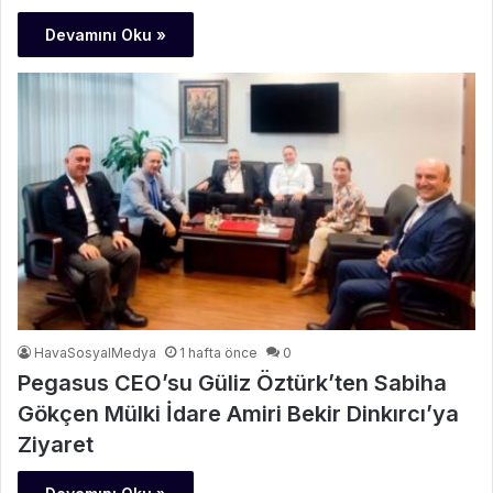
Devamını Oku »
HavaSosyalMedya
1 hafta önce
0
Pegasus CEO’su Güliz Öztürk’ten Sabiha
Gökçen Mülki İdare Amiri Bekir Dinkırcı’ya
Ziyaret