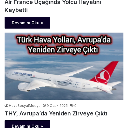
Air France Uçağında Yolcu Hayatını
Kaybetti
Devamını Oku »
HavaSosyalMedya
9 Ocak 2025
0
THY, Avrupa’da Yeniden Zirveye Çıktı
Devamını Oku »