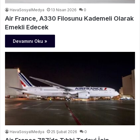
HavaSosyalMedya
13 Nisan 2026
0
Air France, A330 Filosunu Kademeli Olarak
Emekli Edecek
Devamını Oku »
HavaSosyalMedya
25 Şubat 2026
0