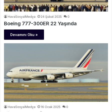
HavaSosyalMedya
24 Şubat 2025
0
Boeing 777-300ER 22 Yaşında
Devamını Oku »
HavaSosyalMedya
16 Ocak 2025
0