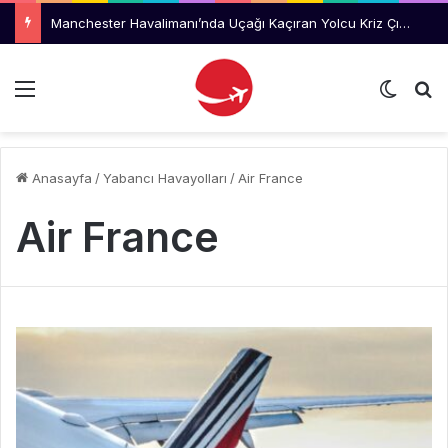
Lufthansa, İlk Boeing 777-9 Uçaklarını Reddetmeyi Değerlendiriyor
Menü
Dış gö
Ar
Anasayfa
/
Yabancı Havayolları
/
Air France
Air France