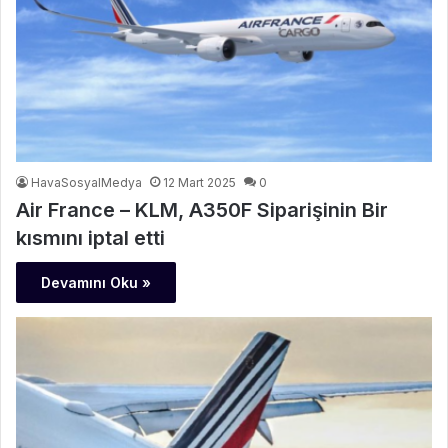
HavaSosyalMedya
12 Mart 2025
0
Air France – KLM, A350F Siparişinin Bir
kısmını iptal etti
Devamını Oku »