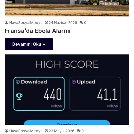
HavaSosyalMedya
24 Haziran 2026
0
Fransa’da Ebola Alarmı
Devamını Oku »
HavaSosyalMedya
23 Mayıs 2026
0