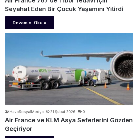
Air France 787’de Tıbbi Tedavi İçin
Seyahat Eden Bir Çocuk Yaşamını Yitirdi
Devamını Oku »
HavaSosyalMedya
21 Şubat 2026
0
Air France ve KLM Asya Seferlerini Gözden
Geçiriyor