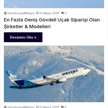
HavaSosyalMedya
14 Mayıs 2025
0
En Fazla Geniş Gövdeli Uçak Siparişi Olan
Şirketler & Modelleri
Devamını Oku »
HavaSosyalMedya
12 Mayıs 2025
0