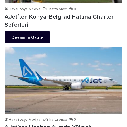
HavaSosyalMedya
3 hafta önce
0
AJet’ten Konya-Belgrad Hattına Charter
Seferleri
Devamını Oku »
HavaSosyalMedya
3 hafta önce
0