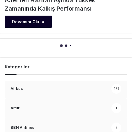
AJet’ten Haziran Ayında Yüksek
Zamanında Kalkış Performansı
Devamını Oku »
Kategoriler
Airbus
479
Altur
1
BBN Airlines
2