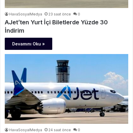
HavaSosyalMedya
23 saat önce
0
AJet’ten Yurt İçi Biletlerde Yüzde 30
İndirim
Devamını Oku »
HavaSosyalMedya
24 saat önce
0