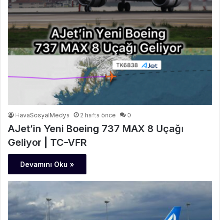
HavaSosyalMedya
2 hafta önce
0
AJet’in Yeni Boeing 737 MAX 8 Uçağı
Geliyor | TC-VFR
Devamını Oku »