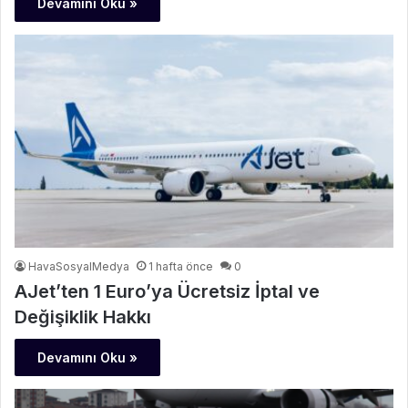
Devamını Oku »
HavaSosyalMedya
1 hafta önce
0
AJet’ten 1 Euro’ya Ücretsiz İptal ve
Değişiklik Hakkı
Devamını Oku »