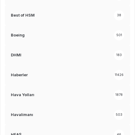
Best of HSM
38
Boeing
501
DHMI
183
Haberler
11426
Hava Yolları
1878
Havalimanı
503
HEAŞ
46