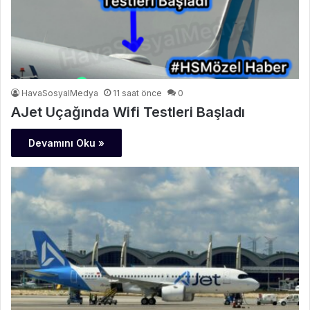
HavaSosyalMedya
11 saat önce
0
AJet Uçağında Wifi Testleri Başladı
Devamını Oku »