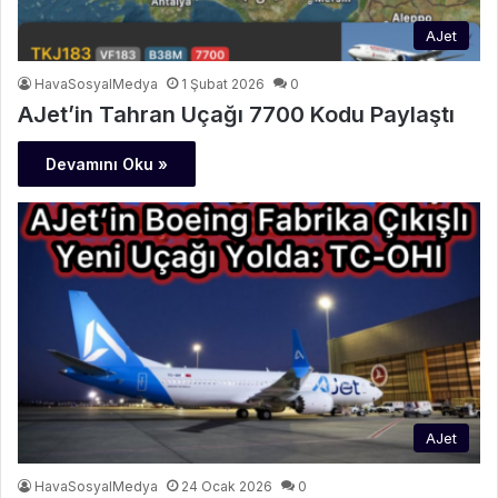
AJet
HavaSosyalMedya
1 Şubat 2026
0
AJet’in Tahran Uçağı 7700 Kodu Paylaştı
Devamını Oku »
AJet
HavaSosyalMedya
24 Ocak 2026
0