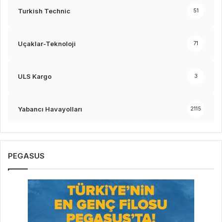
Turkish Technic
51
Uçaklar-Teknoloji
71
ULS Kargo
3
Yabancı Havayolları
2115
PEGASUS