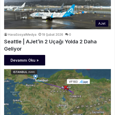
AJet
HavaSosyalMedya
19 Şubat 2026
0
Seattle | AJet’in 2 Uçağı Yolda 2 Daha
Geliyor
Devamını Oku »