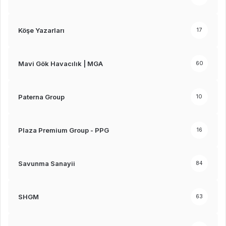
Köşe Yazarları
17
Mavi Gök Havacılık | MGA
60
Paterna Group
10
Plaza Premium Group - PPG
16
Savunma Sanayii
84
SHGM
63