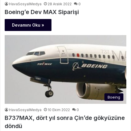
HavaSosyalMedya
28 Aralık 2022
0
Boeing’e Dev MAX Siparişi
Devamını Oku »
Boeing
HavaSosyalMedya
10 Ekim 2022
0
B737MAX, dört yıl sonra Çin’de gökyüzüne
döndü