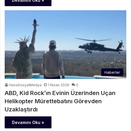
Devamını Oku »
Haberler
HavaSosyalMedya
1 Nisan 2026
0
ABD, Kid Rock’ın Evinin Üzerinden Uçan
Helikopter Mürettebatını Görevden
Uzaklaştırdı
Devamını Oku »