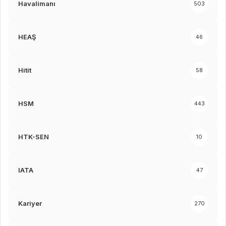
Havalimanı
503
HEAŞ
46
Hitit
58
HSM
443
HTK-SEN
10
IATA
47
Kariyer
270