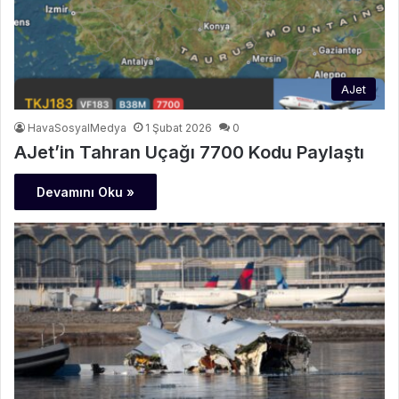
AJet
HavaSosyalMedya
1 Şubat 2026
0
AJet’in Tahran Uçağı 7700 Kodu Paylaştı
Devamını Oku »