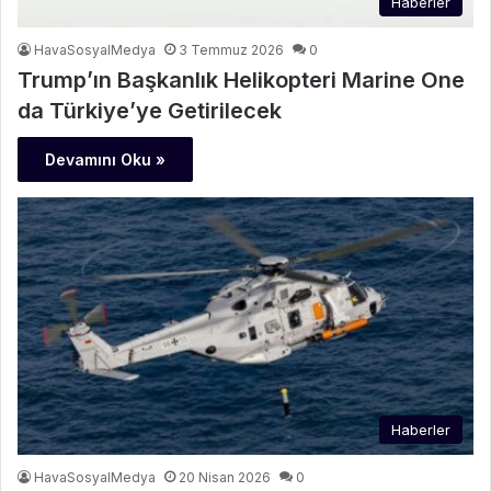
Haberler
HavaSosyalMedya
3 Temmuz 2026
0
Trump’ın Başkanlık Helikopteri Marine One
da Türkiye’ye Getirilecek
Devamını Oku »
Haberler
HavaSosyalMedya
20 Nisan 2026
0