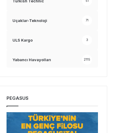
Turkish Technic
51
Uçaklar-Teknoloji
71
ULS Kargo
3
Yabancı Havayolları
2115
PEGASUS