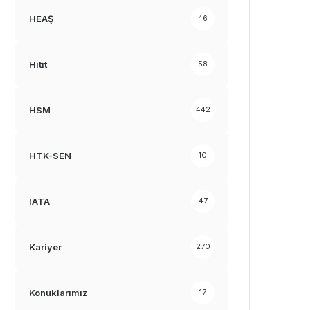
HEAŞ
46
Hitit
58
HSM
442
HTK-SEN
10
IATA
47
Kariyer
270
Konuklarımız
17