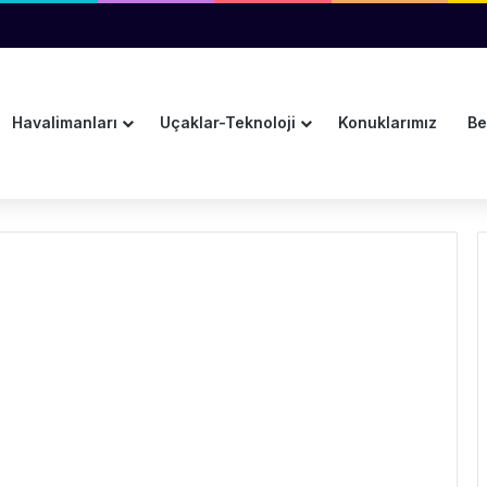
sını Takip Edecek
Havalimanları
Uçaklar-Teknoloji
Konuklarımız
Be