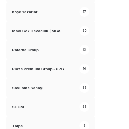
Köşe Yazarları
17
Mavi Gök Havacılık | MGA
60
Paterna Group
10
Plaza Premium Group - PPG
16
Savunma Sanayii
85
SHGM
63
Talpa
5