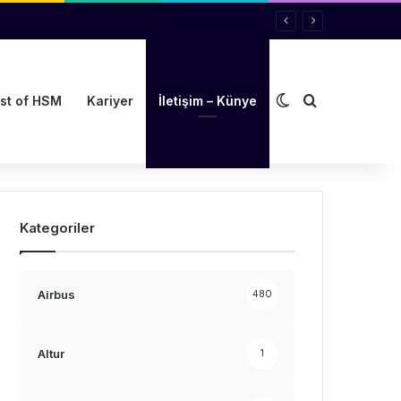
Dış görünümü de
Arama yap ..
st of HSM
Kariyer
İletişim – Künye
Kategoriler
Airbus
480
Altur
1