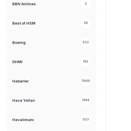
BBN Airlines
2
Best of HSM
38
Boeing
502
DHMI
183
Haberler
11466
Hava Yolları
1884
Havalimanı
503