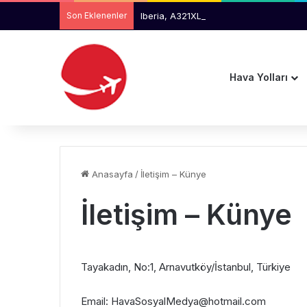
Son Eklenenler
Iberia, A321XLR ile Tam Güneş Tutulma
Hava Yolları
Anasayfa
/
İletişim – Künye
İletişim – Künye
Tayakadın, No:1, Arnavutköy/İstanbul, Türkiye
Email: HavaSosyalMedya@hotmail.com