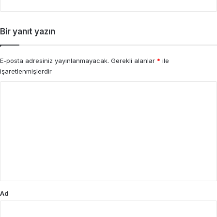
Bir yanıt yazın
E-posta adresiniz yayınlanmayacak.
Gerekli alanlar
*
ile
işaretlenmişlerdir
Y
o
r
u
m
*
Ad