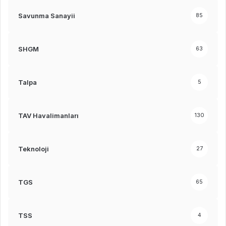
Savunma Sanayii
85
SHGM
63
Talpa
5
TAV Havalimanları
130
Teknoloji
27
TGS
65
TSS
4