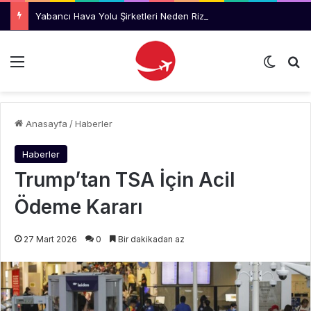
Yabancı Hava Yolu Şirketleri Neden Rize’yi Değil Trabzon’u Tercih Ediyor?
Menü
Dış gö
Ar
Anasayfa
/
Haberler
Haberler
Trump’tan TSA İçin Acil
Ödeme Kararı
27 Mart 2026
0
Bir dakikadan az