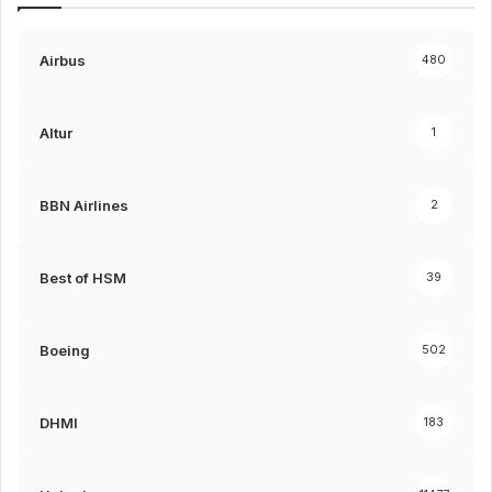
Airbus
480
Altur
1
BBN Airlines
2
Best of HSM
39
Boeing
502
DHMI
183