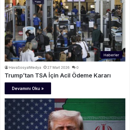
Haberler
HavaSosyalMedya
27 Mart 2026
0
Trump’tan TSA İçin Acil Ödeme Kararı
Devamını Oku »