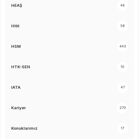
HEAŞ
46
Hitit
58
HSM
443
HTK-SEN
10
IATA
47
Kariyer
270
Konuklarımız
17