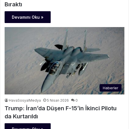
Bıraktı
Devamını Oku »
Haberler
HavaSosyalMedya
5 Nisan 2026
0
Trump: İran’da Düşen F-15’in İkinci Pilotu
da Kurtarıldı