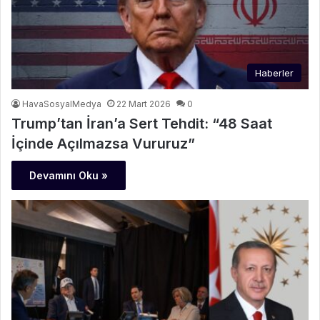
Haberler
HavaSosyalMedya
22 Mart 2026
0
Trump’tan İran’a Sert Tehdit: “48 Saat
İçinde Açılmazsa Vururuz”
Devamını Oku »