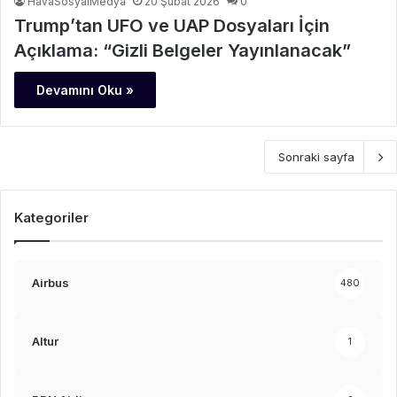
HavaSosyalMedya
20 Şubat 2026
0
Trump’tan UFO ve UAP Dosyaları İçin
Açıklama: “Gizli Belgeler Yayınlanacak”
Devamını Oku »
Sonraki sayfa
Kategoriler
Airbus
480
Altur
1