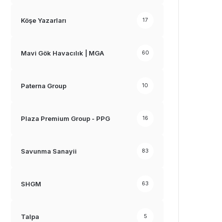
Köşe Yazarları
17
Mavi Gök Havacılık | MGA
60
Paterna Group
10
Plaza Premium Group - PPG
16
Savunma Sanayii
83
SHGM
63
Talpa
5