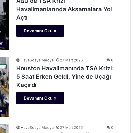
ABD’de TSA Krizi
Havalimanlarında Aksamalara Yol
Açtı
Devamını Oku »
er
HavaSosyalMedya
27 Mart 2026
0
Houston Havalimanında TSA Krizi:
5 Saat Erken Geldi, Yine de Uçağı
Kaçırdı
Devamını Oku »
er
HavaSosyalMedya
27 Mart 2026
0