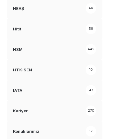
HEAŞ
46
Hitit
58
HSM
442
HTK-SEN
10
IATA
47
Kariyer
270
Konuklarımız
17