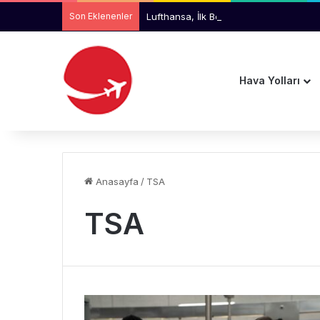
Son Eklenenler
Lufthansa, İlk Boeing 777-9 Uçakların
Hava Yolları
Anasayfa
/
TSA
TSA