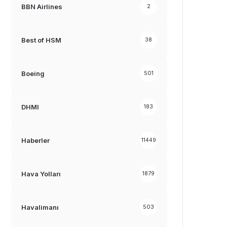
BBN Airlines
2
Best of HSM
38
Boeing
501
DHMI
183
Haberler
11449
Hava Yolları
1879
Havalimanı
503