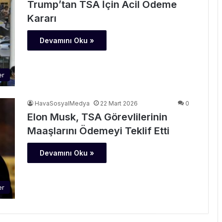
Trump’tan TSA İçin Acil Ödeme
Kararı
Devamını Oku »
er
HavaSosyalMedya
22 Mart 2026
0
Elon Musk, TSA Görevlilerinin
Maaşlarını Ödemeyi Teklif Etti
Devamını Oku »
er