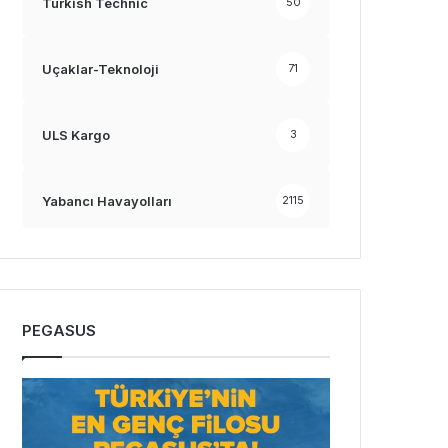
Turkish Technic
50
Uçaklar-Teknoloji
71
ULS Kargo
3
Yabancı Havayolları
2115
PEGASUS