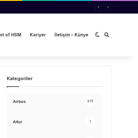
Dış görünümü de
Arama yap ..
st of HSM
Kariyer
İletişim – Künye
Kategoriler
Airbus
479
Altur
1