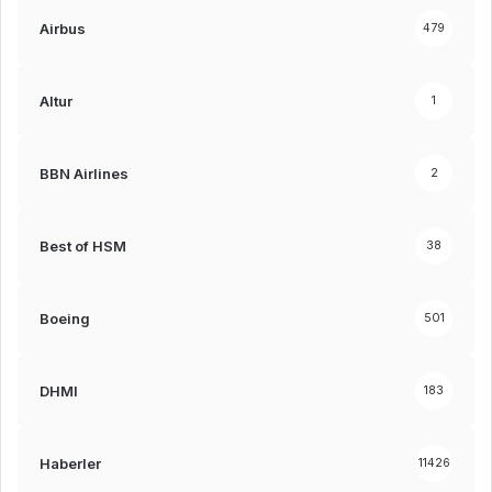
Airbus
479
Altur
1
BBN Airlines
2
Best of HSM
38
Boeing
501
DHMI
183
Haberler
11426