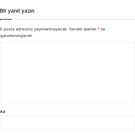
Bir yanıt yazın
E-posta adresiniz yayınlanmayacak.
Gerekli alanlar
*
ile
işaretlenmişlerdir
Y
o
r
u
m
*
Ad