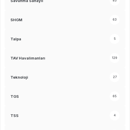
Savunma Sanayii
83
SHGM
63
Talpa
5
TAV Havalimanları
129
Teknoloji
27
TGS
65
TSS
4