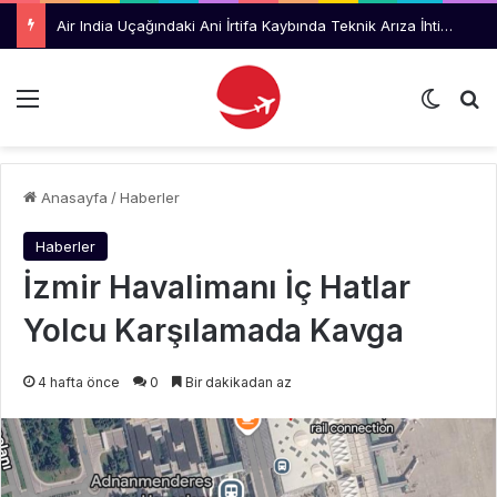
Air India Uçağındaki Ani İrtifa Kaybında Teknik Arıza İhtimali İnceleniyor
Menü
Dış gö
Ar
Anasayfa
/
Haberler
Haberler
İzmir Havalimanı İç Hatlar
Yolcu Karşılamada Kavga
4 hafta önce
0
Bir dakikadan az