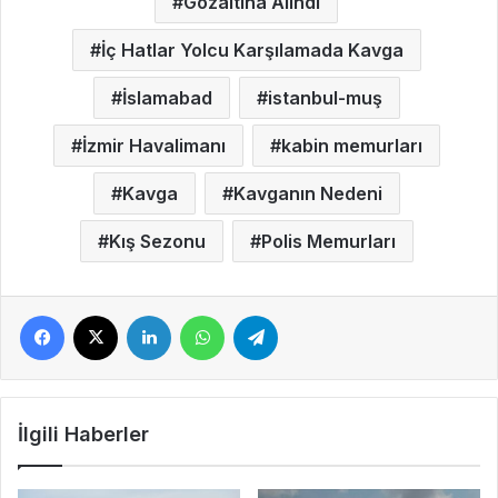
Gözaltına Alındı
İç Hatlar Yolcu Karşılamada Kavga
İslamabad
istanbul-muş
İzmir Havalimanı
kabin memurları
Kavga
Kavganın Nedeni
Kış Sezonu
Polis Memurları
Facebook
X
LinkedIn
WhatsApp
Telegram
İlgili Haberler