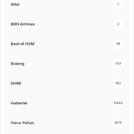
Altur
1
BBN Airlines
2
Best of HSM
38
Boeing
501
DHMI
183
Haberler
11449
Hava Yolları
1879