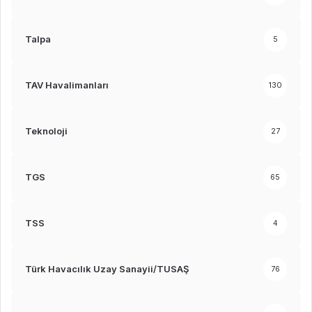
Talpa
5
TAV Havalimanları
130
Teknoloji
27
TGS
65
TSS
4
Türk Havacılık Uzay Sanayii/TUSAŞ
76