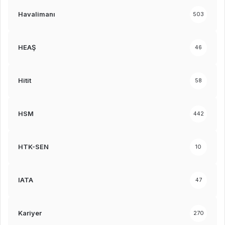
Havalimanı
503
HEAŞ
46
Hitit
58
HSM
442
HTK-SEN
10
IATA
47
Kariyer
270