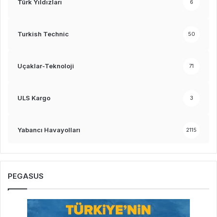
Türk Yıldızları
6
Turkish Technic
50
Uçaklar-Teknoloji
71
ULS Kargo
3
Yabancı Havayolları
2115
PEGASUS