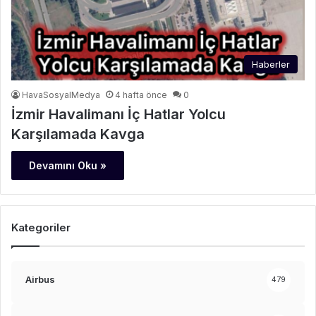
Haberler
HavaSosyalMedya
4 hafta önce
0
İzmir Havalimanı İç Hatlar Yolcu
Karşılamada Kavga
Devamını Oku »
Kategoriler
Airbus
479