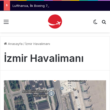
Lufthansa, İlk Boeing 777-9 Uçaklarını Reddetmeyi Değerlendiriyor
Menü
Dış gö
Ar
Anasayfa
/
İzmir Havalimanı
İzmir Havalimanı