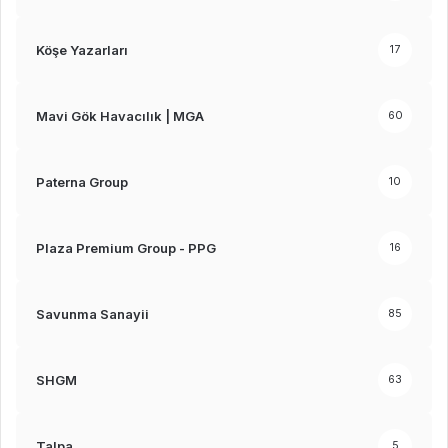
Köşe Yazarları
17
Mavi Gök Havacılık | MGA
60
Paterna Group
10
Plaza Premium Group - PPG
16
Savunma Sanayii
85
SHGM
63
Talpa
5