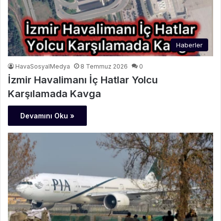
Haberler
HavaSosyalMedya
8 Temmuz 2026
0
İzmir Havalimanı İç Hatlar Yolcu
Karşılamada Kavga
Devamını Oku »