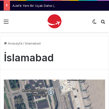
AJet’e Yeni Bir Uçak Daha Katılıyor
Menü
Dış gö
Ar
Anasayfa
/
İslamabad
İslamabad