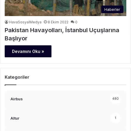
Haberler
HavaSosyalMedya
8 Ekim 2022
0
Pakistan Havayolları, İstanbul Uçuşlarına
Başlıyor
Devamını Oku »
Kategoriler
Airbus
480
Altur
1