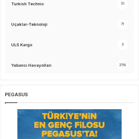
Turkish Technic
51
Uçaklar-Teknoloji
71
ULS Kargo
3
Yabancı Havayolları
2116
PEGASUS