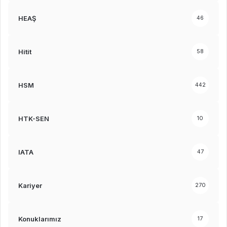
HEAŞ
46
Hitit
58
HSM
442
HTK-SEN
10
IATA
47
Kariyer
270
Konuklarımız
17