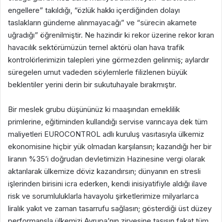
engellere” takıldığı, “özlük hakkı içerdiğinden dolayı
taslakların gündeme alınmayacağı” ve “sürecin akamete
uğradığı” öğrenilmiştir. Ne hazindir ki rekor üzerine rekor kıran
havacılık sektörümüzün temel aktörü olan hava trafik
kontrolörlerimizin talepleri yine görmezden gelinmiş; aylardır
süregelen umut vadeden söylemlerle filizlenen büyük
beklentiler yerini derin bir sukutuhayale bırakmıştır.
Bir meslek grubu düşününüz ki maaşından emeklilik
primlerine, eğitiminden kullandığı servise varıncaya dek tüm
maliyetleri EUROCONTROL adlı kuruluş vasıtasıyla ülkemiz
ekonomisine hiçbir yük olmadan karşılansın; kazandığı her bir
liranın %35’i doğrudan devletimizin Hazinesine vergi olarak
aktarılarak ülkemize döviz kazandırsın; dünyanın en stresli
işlerinden birisini icra ederken, kendi inisiyatifiyle aldığı ilave
risk ve sorumluluklarla havayolu şirketlerimize milyarlarca
liralık yakıt ve zaman tasarrufu sağlasın; gösterdiği üst düzey
performansla ülkemizi Avrupa’nın zirvesine taşısın fakat tüm