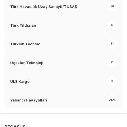
Türk Havacılık Uzay Sanayii/TUSAŞ
76
Türk Yıldızları
6
Turkish Technic
51
Uçaklar-Teknoloji
71
ULS Kargo
3
Yabancı Havayolları
2121
PEGASUS