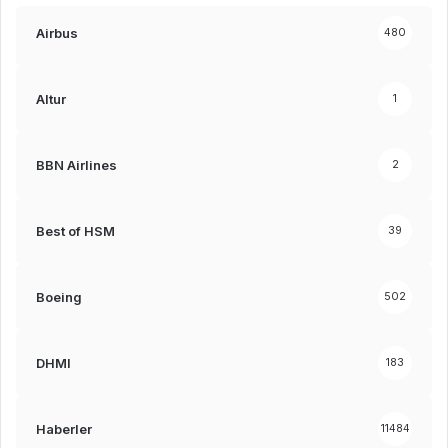
Airbus
480
Altur
1
BBN Airlines
2
Best of HSM
39
Boeing
502
DHMI
183
Haberler
11484