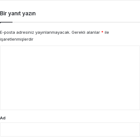
Bir yanıt yazın
E-posta adresiniz yayınlanmayacak.
Gerekli alanlar
*
ile
işaretlenmişlerdir
Y
o
r
u
m
*
Ad