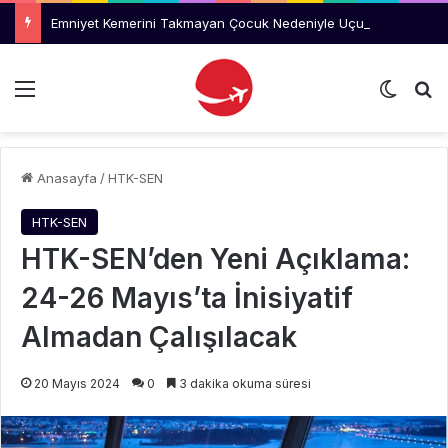
Emniyet Kemerini Takmayan Çocuk Nedeniyle Uçuş İptal Edildi
Menü
Dış gö
Ar
Anasayfa
/
HTK-SEN
HTK-SEN
HTK-SEN’den Yeni Açıklama:
24-26 Mayıs’ta İnisiyatif
Almadan Çalışılacak
20 Mayıs 2024
0
3 dakika okuma süresi