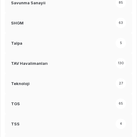
Savunma Sanayii
85
SHGM
63
Talpa
5
TAV Havalimanları
130
Teknoloji
27
TGS
65
TSS
4