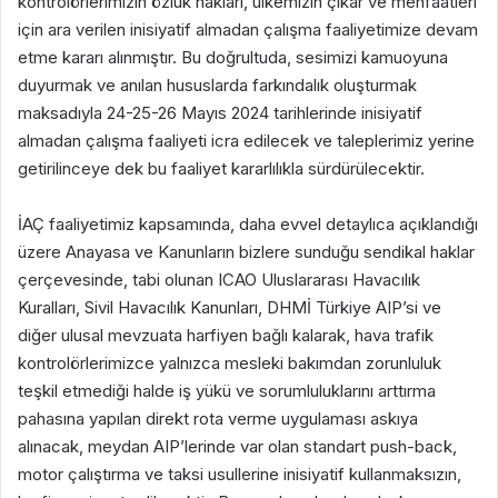
kontrolörlerimizin özlük hakları, ülkemizin çıkar ve menfaatleri
için ara verilen inisiyatif almadan çalışma faaliyetimize devam
etme kararı alınmıştır. Bu doğrultuda, sesimizi kamuoyuna
duyurmak ve anılan hususlarda farkındalık oluşturmak
maksadıyla 24-25-26 Mayıs 2024 tarihlerinde inisiyatif
almadan çalışma faaliyeti icra edilecek ve taleplerimiz yerine
getirilinceye dek bu faaliyet kararlılıkla sürdürülecektir.
İAÇ faaliyetimiz kapsamında, daha evvel detaylıca açıklandığı
üzere Anayasa ve Kanunların bizlere sunduğu sendikal haklar
çerçevesinde, tabi olunan ICAO Uluslararası Havacılık
Kuralları, Sivil Havacılık Kanunları, DHMİ Türkiye AIP’si ve
diğer ulusal mevzuata harfiyen bağlı kalarak, hava trafik
kontrolörlerimizce yalnızca mesleki bakımdan zorunluluk
teşkil etmediği halde iş yükü ve sorumluluklarını arttırma
pahasına yapılan direkt rota verme uygulaması askıya
alınacak, meydan AIP’lerinde var olan standart push-back,
motor çalıştırma ve taksi usullerine inisiyatif kullanmaksızın,