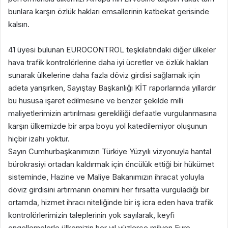
bunlara karşın özlük hakları emsallerinin katbekat gerisinde
kalsın.
41 üyesi bulunan EUROCONTROL teşkilatındaki diğer ülkeler
hava trafik kontrolörlerine daha iyi ücretler ve özlük hakları
sunarak ülkelerine daha fazla döviz girdisi sağlamak için
adeta yarışırken, Sayıştay Başkanlığı KİT raporlarında yıllardır
bu hususa işaret edilmesine ve benzer şekilde milli
maliyetlerimizin artırılması gerekliliği defaatle vurgulanmasına
karşın ülkemizde bir arpa boyu yol katedilemiyor oluşunun
hiçbir izahı yoktur.
Sayın Cumhurbaşkanımızın Türkiye Yüzyılı vizyonuyla hantal
bürokrasiyi ortadan kaldırmak için öncülük ettiği bir hükümet
sisteminde, Hazine ve Maliye Bakanımızın ihracat yoluyla
döviz girdisini artırmanın önemini her fırsatta vurguladığı bir
ortamda, hizmet ihracı niteliğinde bir iş icra eden hava trafik
kontrolörlerimizin taleplerinin yok sayılarak, keyfi
engellemelerle ülkemizin her yıl yüzlerce milyon Euro