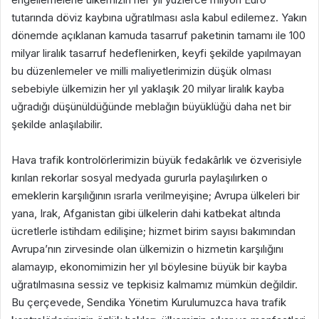
tutarında döviz kaybına uğratılması asla kabul edilemez. Yakın
dönemde açıklanan kamuda tasarruf paketinin tamamı ile 100
milyar liralık tasarruf hedeflenirken, keyfi şekilde yapılmayan
bu düzenlemeler ve milli maliyetlerimizin düşük olması
sebebiyle ülkemizin her yıl yaklaşık 20 milyar liralık kayba
uğradığı düşünüldüğünde meblağın büyüklüğü daha net bir
şekilde anlaşılabilir.
Hava trafik kontrolörlerimizin büyük fedakârlık ve özverisiyle
kırılan rekorlar sosyal medyada gururla paylaşılırken o
emeklerin karşılığının ısrarla verilmeyişine; Avrupa ülkeleri bir
yana, Irak, Afganistan gibi ülkelerin dahi katbekat altında
ücretlerle istihdam edilişine; hizmet birim sayısı bakımından
Avrupa’nın zirvesinde olan ülkemizin o hizmetin karşılığını
alamayıp, ekonomimizin her yıl böylesine büyük bir kayba
uğratılmasına sessiz ve tepkisiz kalmamız mümkün değildir.
Bu çerçevede, Sendika Yönetim Kurulumuzca hava trafik