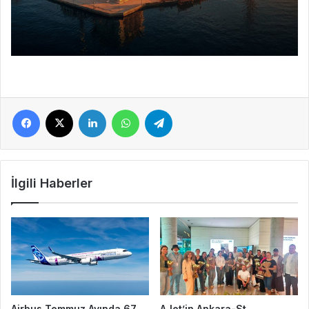
Facebook
X
LinkedIn
WhatsApp
Telegram
İlgili Haberler
Airbus Temmuz Ayında 67
AJet’in Ankara-St.