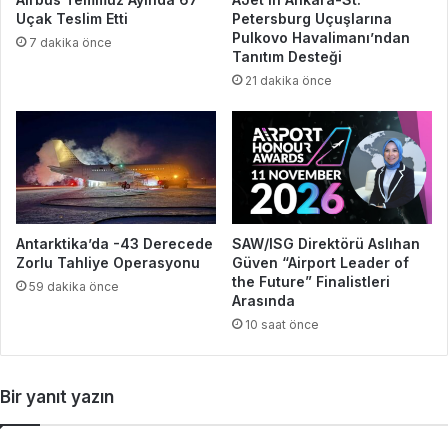
Uçak Teslim Etti
Petersburg Uçuşlarına
Pulkovo Havalimanı’ndan
7 dakika önce
Tanıtım Desteği
21 dakika önce
Antarktika’da -43 Derecede
SAW/ISG Direktörü Aslıhan
Zorlu Tahliye Operasyonu
Güven “Airport Leader of
the Future” Finalistleri
59 dakika önce
Arasında
10 saat önce
Bir yanıt yazın