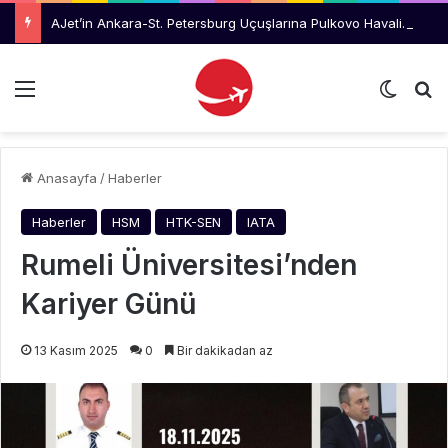
AJet’in Ankara-St. Petersburg Uçuşlarına Pulkovo Havalimanı’ndan Tanıtım Desteği
Menü
Dış gö
Ar
Anasayfa
/
Haberler
Haberler
HSM
HTK-SEN
IATA
Rumeli Üniversitesi’nden
Kariyer Günü
13 Kasım 2025
0
Bir dakikadan az