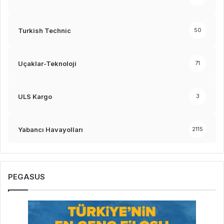
Turkish Technic
50
Uçaklar-Teknoloji
71
ULS Kargo
3
Yabancı Havayolları
2115
PEGASUS