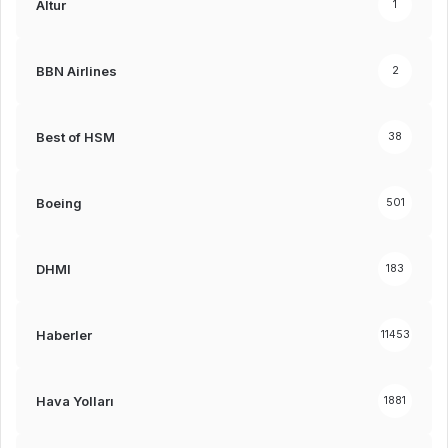
Altur
1
BBN Airlines
2
Best of HSM
38
Boeing
501
DHMI
183
Haberler
11453
Hava Yolları
1881