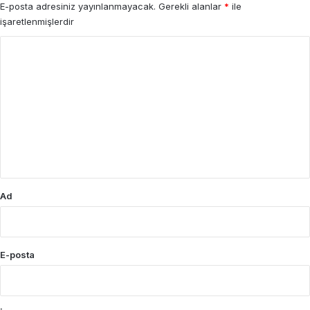
E-posta adresiniz yayınlanmayacak.
Gerekli alanlar
*
ile
işaretlenmişlerdir
Y
o
r
u
m
*
Ad
E-posta