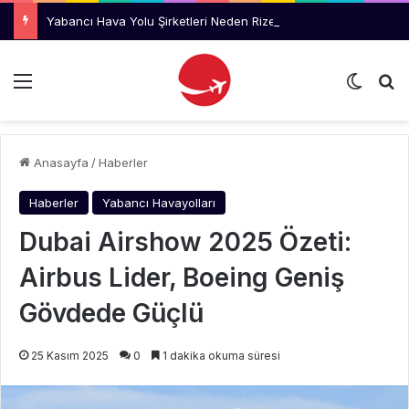
Yabancı Hava Yolu Şirketleri Neden Rize’yi Değil Trabzon’u Tercih Ediyor?
Menü
Dış gö
Ar
Anasayfa
/
Haberler
Haberler
Yabancı Havayolları
Dubai Airshow 2025 Özeti:
Airbus Lider, Boeing Geniş
Gövdede Güçlü
25 Kasım 2025
0
1 dakika okuma süresi