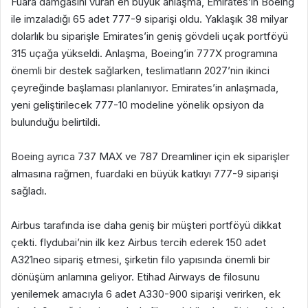
‎Fuara damgasını vuran en büyük anlaşma, Emirates’in Boeing
ile imzaladığı 65 adet 777-9 siparişi oldu. Yaklaşık 38 milyar
dolarlık bu siparişle Emirates’in geniş gövdeli uçak portföyü
315 uçağa yükseldi. Anlaşma, Boeing’in 777X programına
önemli bir destek sağlarken, teslimatların 2027’nin ikinci
çeyreğinde başlaması planlanıyor. Emirates’in anlaşmada,
yeni geliştirilecek 777-10 modeline yönelik opsiyon da
bulunduğu belirtildi.
‎Boeing ayrıca 737 MAX ve 787 Dreamliner için ek siparişler
almasına rağmen, fuardaki en büyük katkıyı 777-9 siparişi
sağladı.
‎Airbus tarafında ise daha geniş bir müşteri portföyü dikkat
çekti. flydubai’nin ilk kez Airbus tercih ederek 150 adet
A321neo sipariş etmesi, şirketin filo yapısında önemli bir
dönüşüm anlamına geliyor. Etihad Airways de filosunu
yenilemek amacıyla 6 adet A330-900 siparişi verirken, ek