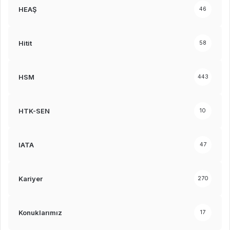
HEAŞ
46
Hitit
58
HSM
443
HTK-SEN
10
IATA
47
Kariyer
270
Konuklarımız
17