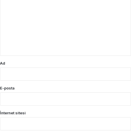
Y
o
r
u
m
*
Ad
E-posta
İnternet sitesi