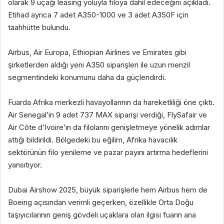
olarak 9 uçağı leasing yoluyla filoya dahil edeceğini açıkladı.
Etihad ayrıca 7 adet A350-1000 ve 3 adet A350F için
taahhütte bulundu.
‎Airbus, Air Europa, Ethiopian Airlines ve Emirates gibi
şirketlerden aldığı yeni A350 siparişleri ile uzun menzil
segmentindeki konumunu daha da güçlendirdi.
‎Fuarda Afrika merkezli havayollarının da hareketliliği öne çıktı.
Air Senegal’in 9 adet 737 MAX siparişi verdiği, FlySafair ve
Air Côte d’Ivoire’ın da filolarını genişletmeye yönelik adımlar
attığı bildirildi. Bölgedeki bu eğilim, Afrika havacılık
sektörünün filo yenileme ve pazar payını artırma hedeflerini
yansıtıyor.
‎Dubai Airshow 2025, büyük siparişlerle hem Airbus hem de
Boeing açısından verimli geçerken, özellikle Orta Doğu
taşıyıcılarının geniş gövdeli uçaklara olan ilgisi fuarın ana