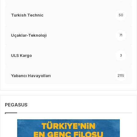
Turkish Technic
50
Uçaklar-Teknoloji
71
ULS Kargo
3
Yabancı Havayolları
2115
PEGASUS