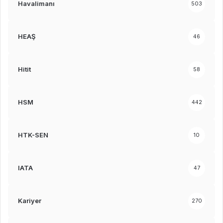
Havalimanı
503
HEAŞ
46
Hitit
58
HSM
442
HTK-SEN
10
IATA
47
Kariyer
270