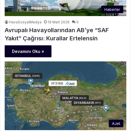
Haberler
HavaSosyalMedya
19 Mart 2026
0
Avrupalı Havayollarından AB’ye “SAF
Yakıt” Çağrısı: Kurallar Ertelensin
Devamını Oku »
AJet