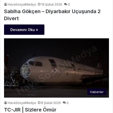
HavaSosyalMedya
19 Şubat 2026
0
Sabiha Gökçen – Diyarbakır Uçuşunda 2
Divert
Devamını Oku »
Haberler
HavaSosyalMedya
8 Şubat 2026
0
TC-JIR | Sizlere Ömür