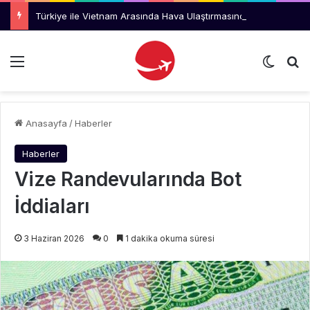
Türkiye ile Vietnam Arasında Hava Ulaştırmasında Yeni Dönem
Menü
Dış gö
Ar
Anasayfa
/
Haberler
Haberler
Vize Randevularında Bot
İddiaları
3 Haziran 2026
0
1 dakika okuma süresi