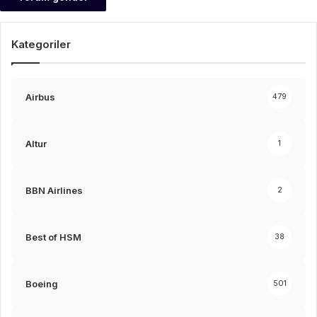
Kategoriler
Airbus
479
Altur
1
BBN Airlines
2
Best of HSM
38
Boeing
501