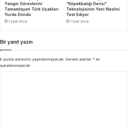
Yangın Görevlerini
“Köpekbalığı Derisi”
Tamamlayan Türk Uçakları
Teknolojisinin Yeni Neslini
Yurda Döndü
Test Ediyor
1 saat önce
1 saat önce
Bir yanıt yazın
E-posta adresiniz yayınlanmayacak.
Gerekli alanlar
*
ile
işaretlenmişlerdir
Y
o
r
u
m
*