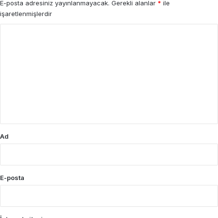
E-posta adresiniz yayınlanmayacak.
Gerekli alanlar
*
ile
işaretlenmişlerdir
Y
o
r
u
m
*
Ad
E-posta