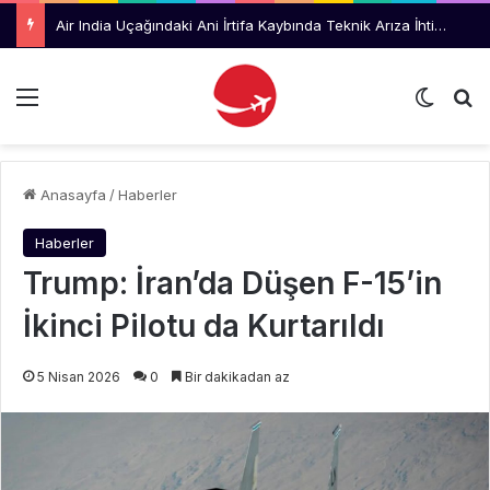
Air India Uçağındaki Ani İrtifa Kaybında Teknik Arıza İhtimali İnceleniyor
Menü
Dış gö
Ar
Anasayfa
/
Haberler
Haberler
Trump: İran’da Düşen F-15’in
İkinci Pilotu da Kurtarıldı
5 Nisan 2026
0
Bir dakikadan az