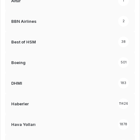
Altur
1
BBN Airlines
2
Best of HSM
38
Boeing
501
DHMI
183
Haberler
11426
Hava Yolları
1878