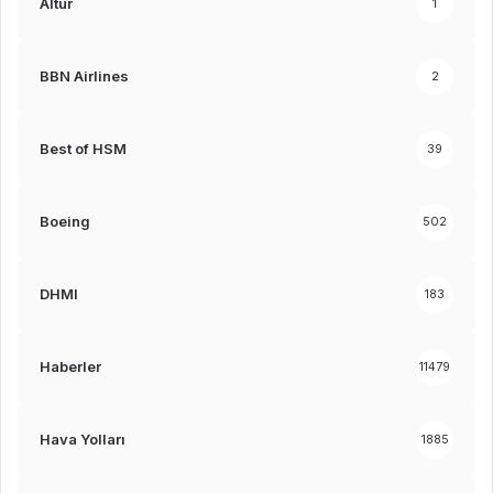
Altur
1
BBN Airlines
2
Best of HSM
39
Boeing
502
DHMI
183
Haberler
11479
Hava Yolları
1885