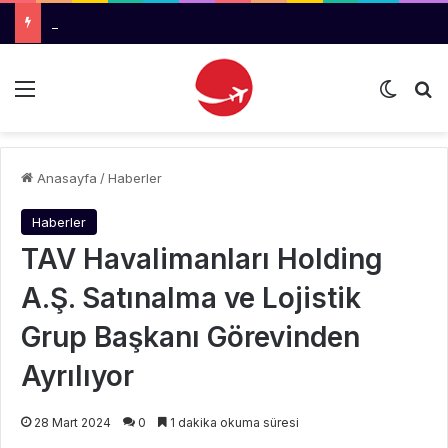
Tahran-Trabzon Arasında İlk Uçuşlar 11 Ağustos’ta Başlıyor
Menü
Dış gö
Ar
Anasayfa
/
Haberler
Haberler
TAV Havalimanları Holding
A.Ş. Satınalma ve Lojistik
Grup Başkanı Görevinden
Ayrılıyor
28 Mart 2024
0
1 dakika okuma süresi