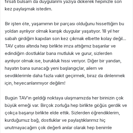
fırsatı bulsam da duygularımı yazıya dökerek hepinizle son
kez paylaşmak istedim.
Bir işten öte, yaşamımın bir parçası olduğunu hissettiğim bu
yoldan ayrılıyor olmak karışık duygular yaşatıyor. 18 yıl her
sabah girdiğim kapıdan son kez çıkmak elbette kolay değil…
TAV çatısı altında hep birlikte imza attığımız başarılar ve
edindiğim dostluklar bana mutluluk ve gurur, sizlerden
ayrılıyor olmak ise, burukluk hissi veriyor. Diğer bir yandan,
hayatın bana sunacağı yeni başlangıçlar, ailem ve
sevdiklerimle daha fazla vakit geçirmek, biraz da dinlenmek
için, heyecanlanmıyor değilim!
Bugün TAV’ın geldiği noktaya ulaşmamızda her birinizin çok
büyük emeği var. Birçok zorluğa hep birlikte göğüs gerdik ve
çokça başarıyı birlikte elde ettik. Sizlerden öğrendiklerim,
kurduğumuz bağ, dostluklar ve paylaştıklarımız hiç
unutmayacağım çok değerli anılar olarak hep benimle