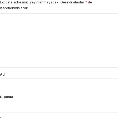
E-posta adresiniz yayınlanmayacak.
Gerekli alanlar
*
ile
işaretlenmişlerdir
Y
o
r
u
m
*
Ad
E-posta