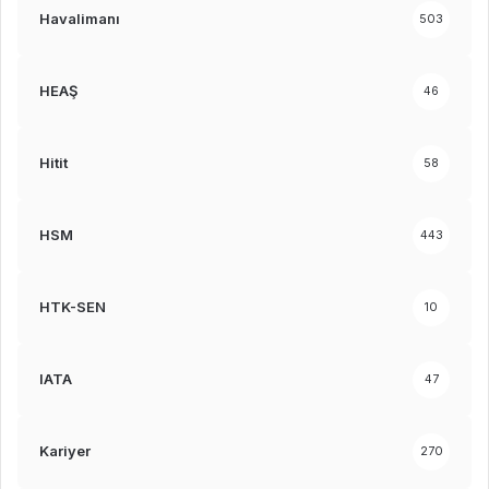
Havalimanı
503
HEAŞ
46
Hitit
58
HSM
443
HTK-SEN
10
IATA
47
Kariyer
270