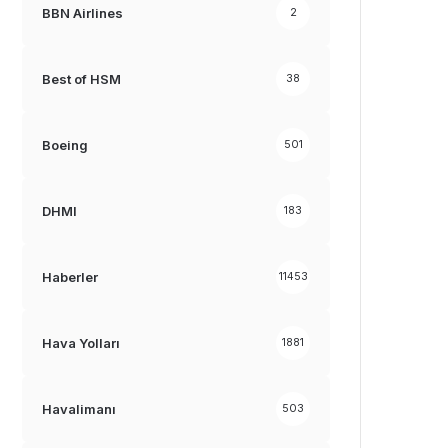
BBN Airlines
2
Best of HSM
38
Boeing
501
DHMI
183
Haberler
11453
Hava Yolları
1881
Havalimanı
503