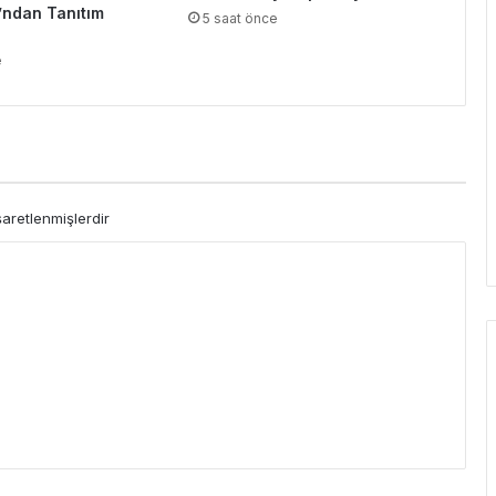
’ndan Tanıtım
5 saat önce
e
şaretlenmişlerdir