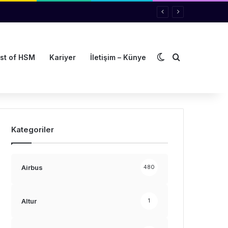
Dış görünümü de
Arama yap ..
st of HSM
Kariyer
İletişim – Künye
Kategoriler
Airbus
480
Altur
1