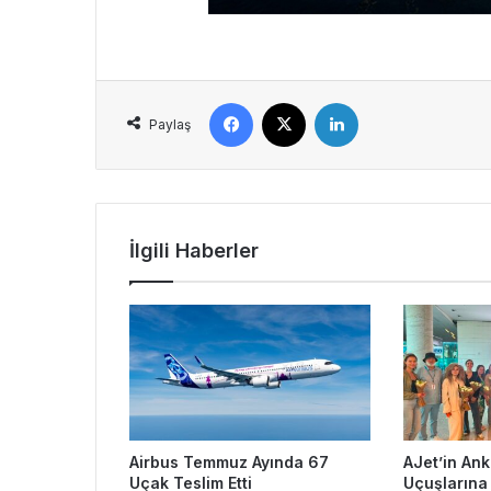
Facebook
X
LinkedIn
Paylaş
İlgili Haberler
Airbus Temmuz Ayında 67
AJet’in An
Uçak Teslim Etti
Uçuşlarına