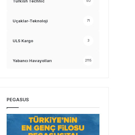
Turkish Technic
50
Uçaklar-Teknoloji
71
ULS Kargo
3
Yabancı Havayolları
2115
PEGASUS