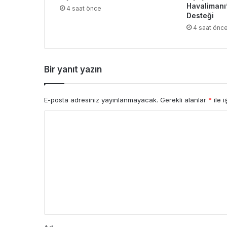
Havalimanı
4 saat önce
Desteği
4 saat önc
Bir yanıt yazın
E-posta adresiniz yayınlanmayacak.
Gerekli alanlar
*
ile i
Y
o
r
u
m
*