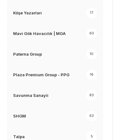
Köşe Yazarları
17
Mavi Gök Havacılık | MGA
60
Paterna Group
10
Plaza Premium Group - PPG
16
Savunma Sanayii
83
SHGM
63
Talpa
5