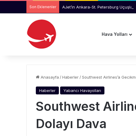
Son Eklenenler
AJet’in Ankara-St. Petersburg Uçuşlar
Hava Yolları
Anasayfa
/
Haberler
/
Southwest Airlines’a Gecikm
Haberler
Yabancı Havayolları
Southwest Airli
Dolayı Dava