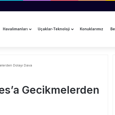
ına Pulkovo Havalimanı’ndan Tanıtım Desteği
Havalimanları
Uçaklar-Teknoloji
Konuklarımız
Be
elerden Dolayı Dava
nes’a Gecikmelerden