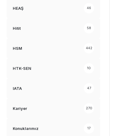
HEAŞ
46
Hitit
58
HSM
442
HTK-SEN
10
IATA
47
Kariyer
270
Konuklarımız
17