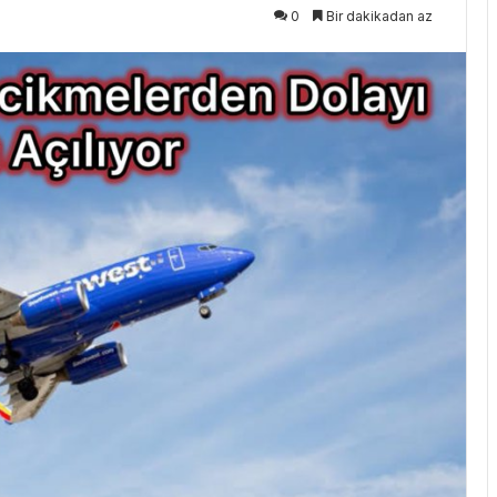
0
Bir dakikadan az