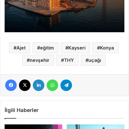
Ajet
eğitim
Kayseri
Konya
nevşehir
THY
uçağı
Facebook
X
LinkedIn
WhatsApp
Telegram
İlgili Haberler