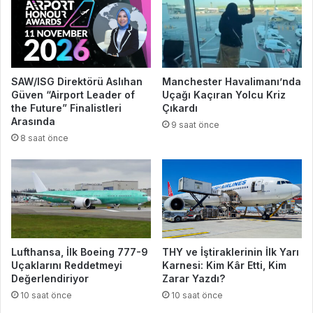
SAW/ISG Direktörü Aslıhan
Manchester Havalimanı’nda
Güven “Airport Leader of
Uçağı Kaçıran Yolcu Kriz
the Future” Finalistleri
Çıkardı
Arasında
9 saat önce
8 saat önce
Lufthansa, İlk Boeing 777-9
THY ve İştiraklerinin İlk Yarı
Uçaklarını Reddetmeyi
Karnesi: Kim Kâr Etti, Kim
Değerlendiriyor
Zarar Yazdı?
10 saat önce
10 saat önce