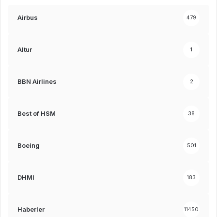
Airbus
479
Altur
1
BBN Airlines
2
Best of HSM
38
Boeing
501
DHMI
183
Haberler
11450