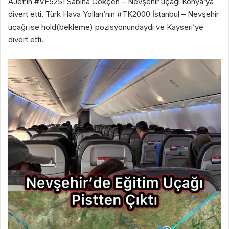
AJet’in #VF5251 Sabiha Gökçen – Nevşehir uçağı Konya’ya
divert etti. Türk Hava Yolları’nın #TK2000 İstanbul – Nevşehir
uçağı ise hold(bekleme) pozisyonundaydı ve Kayseri’ye
divert etti.