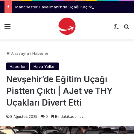
Manchester Havalimanı’nda Uçağı Kaçıran Yolcu Kriz Çıkardı
Menü
Dış gö
Ar
Anasayfa
/
Haberler
Haberler
Hava Yolları
Nevşehir’de Eğitim Uçağı
Pistten Çıktı | AJet ve THY
Uçakları Divert Etti
8 Ağustos 2025
0
Bir dakikadan az