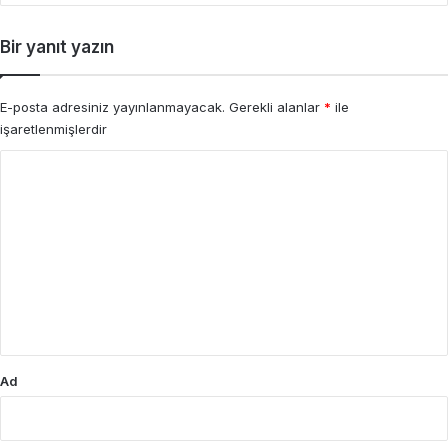
Bir yanıt yazın
E-posta adresiniz yayınlanmayacak.
Gerekli alanlar
*
ile
işaretlenmişlerdir
Y
o
r
u
m
*
Ad