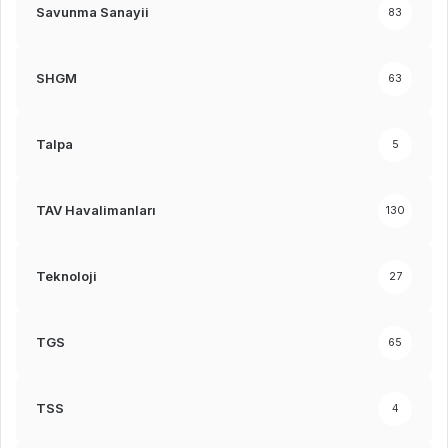
Savunma Sanayii
83
SHGM
63
Talpa
5
TAV Havalimanları
130
Teknoloji
27
TGS
65
TSS
4