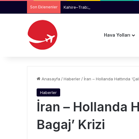
Son Eklenenler
Kahire–Trabzon Uçuşları İçin Henüz Bi
Hava Yolları
Anasayfa
/
Haberler
/
İran – Hollanda Hattında ‘Çalı
Haberler
İran – Hollanda H
Bagaj’ Krizi