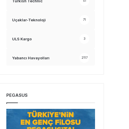
Turkish Technic
51
Uçaklar-Teknoloji
71
ULS Kargo
3
Yabancı Havayolları
2117
PEGASUS