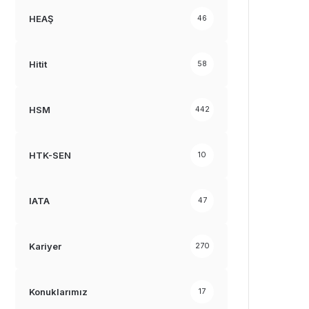
HEAŞ
46
Hitit
58
HSM
442
HTK-SEN
10
IATA
47
Kariyer
270
Konuklarımız
17