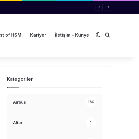
Dış görünümü de
Arama yap ..
st of HSM
Kariyer
İletişim – Künye
Kategoriler
Airbus
480
Altur
1