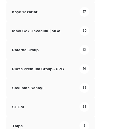
Köşe Yazarları
17
Mavi Gök Havacılık | MGA
60
Paterna Group
10
Plaza Premium Group - PPG
16
Savunma Sanayii
85
SHGM
63
Talpa
5