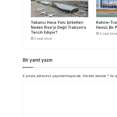
Yabancı Hava Yolu Şirketleri
Kahire–Tra
Neden Rize’yi Değil Trabzon’u
Henüz Bir 
Tercih Ediyor?
3 saat önc
2 saat önce
Bir yanıt yazın
E-posta adresiniz yayınlanmayacak.
Gerekli alanlar
*
ile i
Y
o
r
u
m