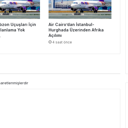
bzon Uçuşları İçin
Air Cairo’dan İstanbul-
Planlama Yok
Hurghada Üzerinden Afrika
Açılımı
e
4 saat önce
şaretlenmişlerdir