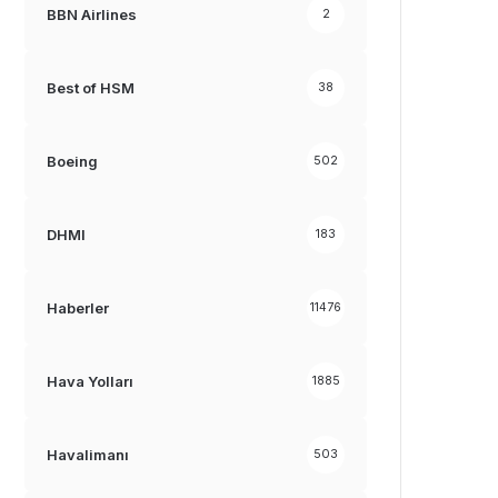
BBN Airlines
2
Best of HSM
38
Boeing
502
DHMI
183
Haberler
11476
Hava Yolları
1885
Havalimanı
503