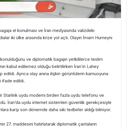
 bagaja el konulması ve İran medyasında valizdeki
alar iki ülke arasında krize yol açtı. Olayın
İmam Humeyni
alıkonulduğunu ve diplomatik bagajın yetkililerce teslim
ın kabul edilemez olduğu belirtilirken İran’ın Lahey
p edildi. Ayrıca olay anına ilişkin görüntülerin kamuoyuna
 ifade edildi.
ilir Starlink uydu modemi birden fazla uydu telefonu ve
ldü. İran’da uydu internet sistemleri güvenlik gerekçesiyle
nlara karşı son dönemde daha sıkı tedbirler aldığı biliniyor.
’nin 27. maddesini hatırlatarak diplomatik çantaların