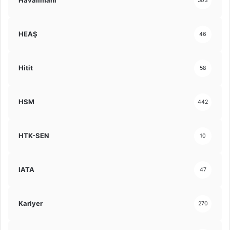
Havalimanı
503
HEAŞ
46
Hitit
58
HSM
442
HTK-SEN
10
IATA
47
Kariyer
270