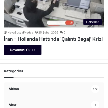
Haberler
HavaSosyalMedya
25 Şubat 2026
0
İran – Hollanda Hattında ‘Çalıntı Bagaj’ Krizi
Devamını Oku »
Kategoriler
Airbus
479
Altur
1