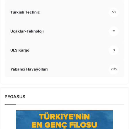
Turkish Technic
50
Uçaklar-Teknoloji
71
ULS Kargo
3
Yabancı Havayolları
2115
PEGASUS