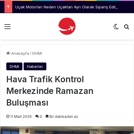
Uçak Motorları Neden Uçaktan Ayrı Olarak Sipariş Ediliyor?
Menü
Dış gö
Ar
Anasayfa
/
DHMI
DHMI
Haberler
Hava Trafik Kontrol
Merkezinde Ramazan
Buluşması
11 Mart 2026
0
Bir dakikadan az