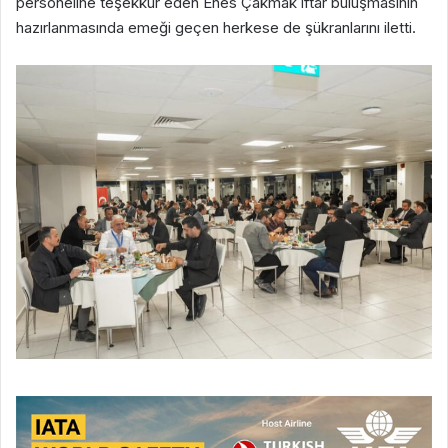
personeline teşekkür eden Enes Çakmak iftar buluşmasının
hazırlanmasında emeği geçen herkese de şükranlarını iletti.