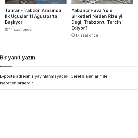
Tahran-Trabzon Arasında
Yabancı Hava Yolu
İlk Uçuşlar 11 Ağustos’ta
Şirketleri Neden Rize’yi
Başlıyor
Değil Trabzon’u Tercih
Ediyor?
14 saat önce
17 saat önce
Bir yanıt yazın
E-posta adresiniz yayınlanmayacak.
Gerekli alanlar
*
ile
işaretlenmişlerdir
Y
o
r
u
m