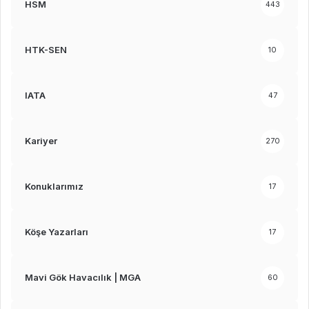
HSM
443
HTK-SEN
10
IATA
47
Kariyer
270
Konuklarımız
17
Köşe Yazarları
17
Mavi Gök Havacılık | MGA
60