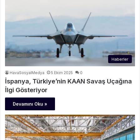
Haberler
HavaSosyalMedya
5 Ekim 2025
0
‎İspanya, Türkiye’nin KAAN Savaş Uçağına
İlgi Gösteriyor
Devamını Oku »