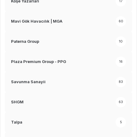
Köşe Yazarları
17
Mavi Gök Havacılık | MGA
60
Paterna Group
10
Plaza Premium Group - PPG
16
Savunma Sanayii
83
SHGM
63
Talpa
5