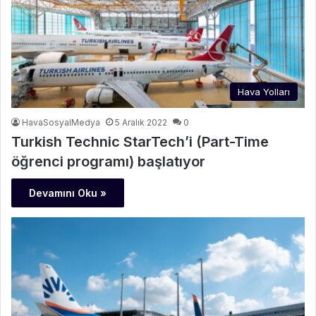
Hava Yolları
HavaSosyalMedya
5 Aralık 2022
0
Turkish Technic StarTech’i (Part-Time
öğrenci programı) başlatıyor
Devamını Oku »