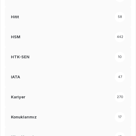
Hitit
58
HSM
442
HTK-SEN
10
IATA
47
Kariyer
270
Konuklarımız
17