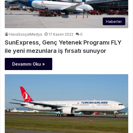
Haberler
HavaSosyalMedya
17 Kasım 2022
0
SunExpress, Genç Yetenek Programı FLY
ile yeni mezunlara iş fırsatı sunuyor
Devamını Oku »