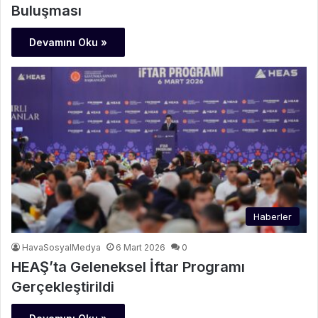
Buluşması
Devamını Oku »
Haberler
HavaSosyalMedya
6 Mart 2026
0
HEAŞ’ta Geleneksel İftar Programı
Gerçekleştirildi