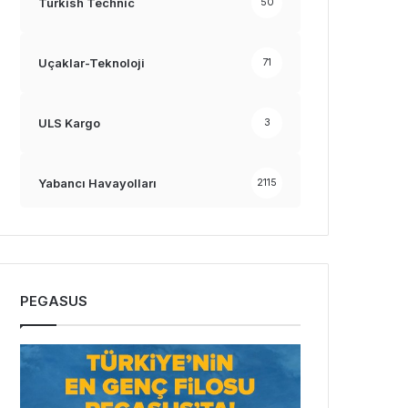
Turkish Technic
50
Uçaklar-Teknoloji
71
ULS Kargo
3
Yabancı Havayolları
2115
PEGASUS