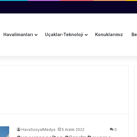
vanından Su Damladı
Havalimanları
Uçaklar-Teknoloji
Konuklarımız
Be
HavaSosyalMedya
5 Aralık 2022
0