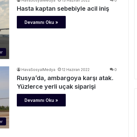
HavaSosyalMedya
13 Haziran 2022
0
Hasta kaptan sebebiyle acil iniş
Devamını Oku »
er
HavaSosyalMedya
12 Haziran 2022
0
Rusya’da, ambargoya karşı atak.
Yüzlerce yerli uçak siparişi
Devamını Oku »
er