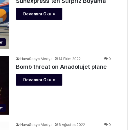
Sunexpress’ten Sürpriz Boyama
Devamını Oku »
er
HavaSosyalMedya
14 Ekim 2022
0
Bomb threat on Anadolujet plane
Devamını Oku »
et
HavaSosyalMedya
6 Ağustos 2022
0