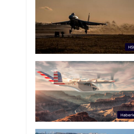
HS
Haberl