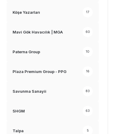
Köşe Yazarları
17
Mavi Gök Havacılık | MGA
60
Paterna Group
10
Plaza Premium Group - PPG
16
Savunma Sanayii
83
SHGM
63
Talpa
5