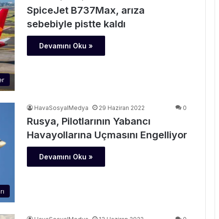
SpiceJet B737Max, arıza
sebebiyle pistte kaldı
Devamını Oku »
er
HavaSosyalMedya
29 Haziran 2022
0
Rusya, Pilotlarının Yabancı
Havayollarına Uçmasını Engelliyor
Devamını Oku »
rı