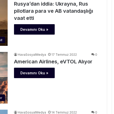
Rusya’dan iddia: Ukrayna, Rus
pilotlara para ve AB vatandaşlığı
vaat etti
Devamını Oku »
M
HavaSosyalMedya
17 Temmuz 2022
0
American Airlines, eVTOL Alıyor
Devamını Oku »
er
HavaSosyalMedya
14 Temmuz 2022
0