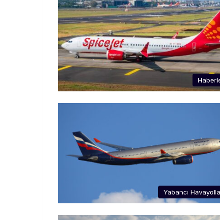
Haberl
Yabancı Havayolla