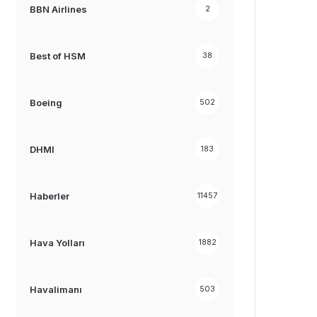
BBN Airlines
2
Best of HSM
38
Boeing
502
DHMI
183
Haberler
11457
Hava Yolları
1882
Havalimanı
503