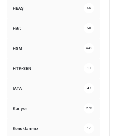
HEAŞ
46
Hitit
58
HSM
442
HTK-SEN
10
IATA
47
Kariyer
270
Konuklarımız
17