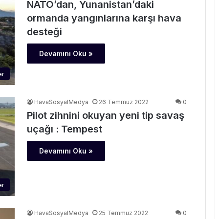
NATO’dan, Yunanistan’daki
ormanda yangınlarına karşı hava
desteği
Devamını Oku »
er
HavaSosyalMedya
26 Temmuz 2022
0
Pilot zihnini okuyan yeni tip savaş
uçağı : Tempest
Devamını Oku »
er
HavaSosyalMedya
25 Temmuz 2022
0