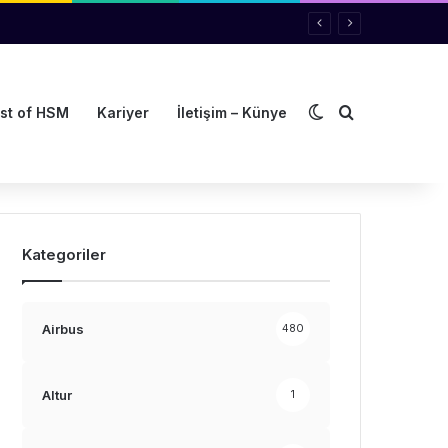
Dış görünümü de
Arama yap ..
st of HSM
Kariyer
İletişim – Künye
Kategoriler
Airbus
480
Altur
1