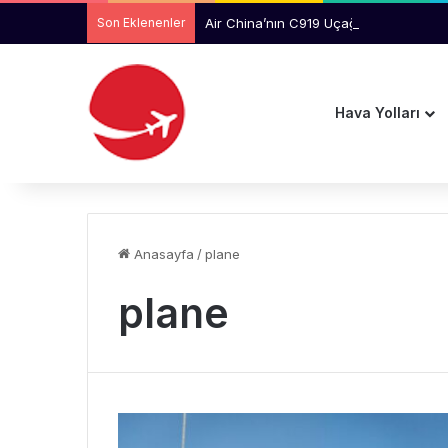
Son Eklenenler
Air China’nın C919 Uçağında Kabin Ta
Hava Yolları
Anasayfa
/
plane
plane