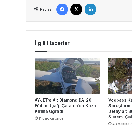
Facebook
X
LinkedIn
Paylaş
İlgili Haberler
AYJET’e Ait Diamond DA-20
Voepass K
Eğitim Uçağı Çatalca’da Kaza
Soruşturma
Kırıma Uğradı
Detaylar: 
Sistemi Ça
11 dakika önce
43 dakika 