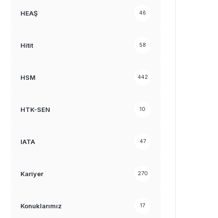
HEAŞ
46
Hitit
58
HSM
442
HTK-SEN
10
IATA
47
Kariyer
270
Konuklarımız
17