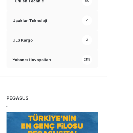
Turkish Technic
50
Uçaklar-Teknoloji
71
ULS Kargo
3
Yabancı Havayolları
2115
PEGASUS