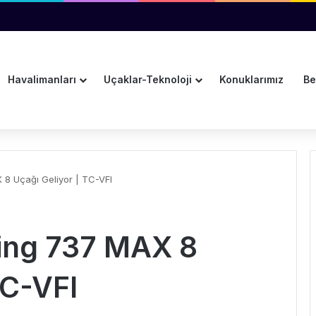
Detaylar: Buzlanma Önleme Sistemi Çalışmıyordu
Havalimanları
Uçaklar-Teknoloji
Konuklarımız
Be
 8 Uçağı Geliyor | TC-VFI
eing 737 MAX 8
TC-VFI