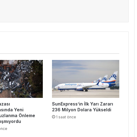
azası
SunExpress’in İlk Yarı Zararı
sında Yeni
236 Milyon Dolara Yükseldi
Buzlanma Önleme
1 saat önce
lışmıyordu
önce