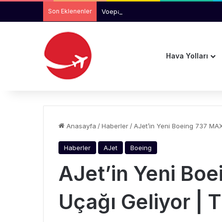
Son Eklenenler
Voepass Kazası Soruşturmasında Yeni 
Hava Yolları
Anasayfa
/
Haberler
/
AJet’in Yeni Boeing 737 MAX
Haberler
AJet
Boeing
AJet’in Yeni Bo
Uçağı Geliyor | 