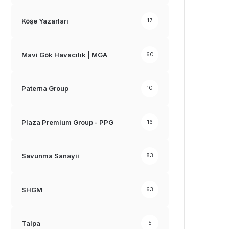
Köşe Yazarları
17
Mavi Gök Havacılık | MGA
60
Paterna Group
10
Plaza Premium Group - PPG
16
Savunma Sanayii
83
SHGM
63
Talpa
5