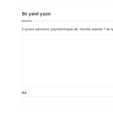
Bir yanıt yazın
E-posta adresiniz yayınlanmayacak.
Gerekli alanlar
*
ile i
Y
o
r
u
m
*
Ad