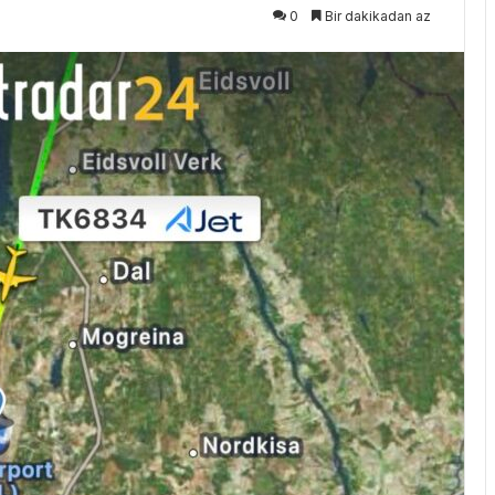
0
Bir dakikadan az