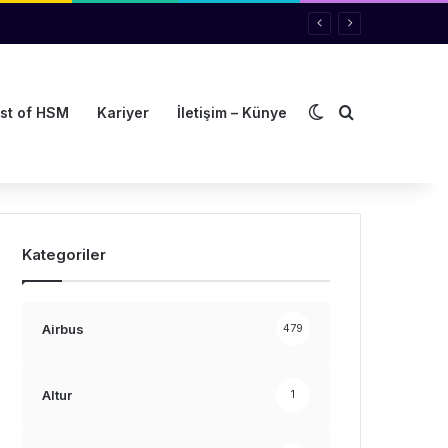
Dış görünümü de
Arama yap ..
st of HSM
Kariyer
İletişim – Künye
Kategoriler
Airbus
479
Altur
1