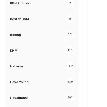
BBN Airlines
2
Best of HSM
38
Boeing
501
DHMI
183
Haberler
11444
Hava Yolları
1879
Havalimanı
503