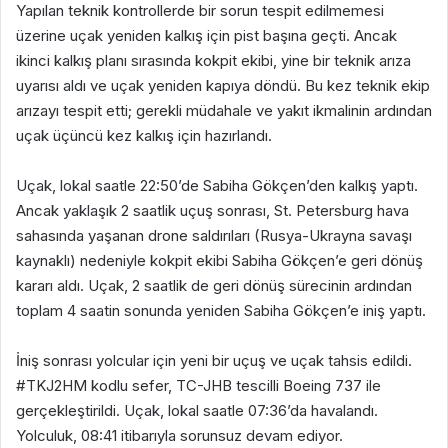
Yapılan teknik kontrollerde bir sorun tespit edilmemesi
üzerine uçak yeniden kalkış için pist başına geçti. Ancak
ikinci kalkış planı sırasında kokpit ekibi, yine bir teknik arıza
uyarısı aldı ve uçak yeniden kapıya döndü. Bu kez teknik ekip
arızayı tespit etti; gerekli müdahale ve yakıt ikmalinin ardından
uçak üçüncü kez kalkış için hazırlandı.
Uçak, lokal saatle 22:50’de Sabiha Gökçen’den kalkış yaptı.
Ancak yaklaşık 2 saatlik uçuş sonrası, St. Petersburg hava
sahasında yaşanan drone saldırıları (Rusya-Ukrayna savaşı
kaynaklı) nedeniyle kokpit ekibi Sabiha Gökçen’e geri dönüş
kararı aldı. Uçak, 2 saatlik de geri dönüş sürecinin ardından
toplam 4 saatin sonunda yeniden Sabiha Gökçen’e iniş yaptı.
İniş sonrası yolcular için yeni bir uçuş ve uçak tahsis edildi.
#TKJ2HM kodlu sefer, TC-JHB tescilli Boeing 737 ile
gerçekleştirildi. Uçak, lokal saatle 07:36’da havalandı.
Yolculuk, 08:41 itibarıyla sorunsuz devam ediyor.