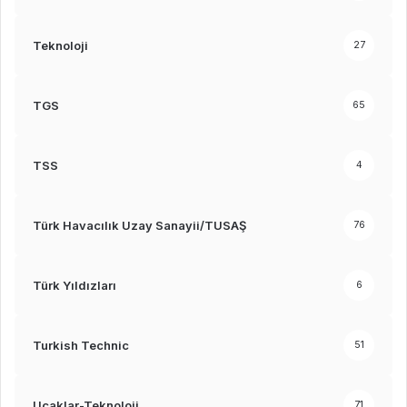
Teknoloji
27
TGS
65
TSS
4
Türk Havacılık Uzay Sanayii/TUSAŞ
76
Türk Yıldızları
6
Turkish Technic
51
Uçaklar-Teknoloji
71