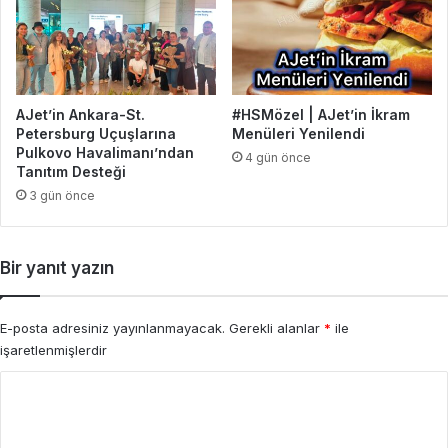
AJet’in Ankara-St.
#HSMözel | AJet’in İkram
Petersburg Uçuşlarına
Menüleri Yenilendi
Pulkovo Havalimanı’ndan
4 gün önce
Tanıtım Desteği
3 gün önce
Bir yanıt yazın
E-posta adresiniz yayınlanmayacak.
Gerekli alanlar
*
ile
işaretlenmişlerdir
Y
o
r