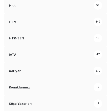
Hitit
58
HSM
443
HTK-SEN
10
IATA
47
Kariyer
270
Konuklarımız
17
Köşe Yazarları
17