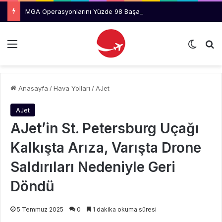
MGA Operasyonlarını Yüzde 98 Başarı Oranıyla Tamamlandı
Menü
Dış gö
Ar
Anasayfa
/
Hava Yolları
/
AJet
AJet
AJet’in St. Petersburg Uçağı
Kalkışta Arıza, Varışta Drone
Saldırıları Nedeniyle Geri
Döndü
5 Temmuz 2025
0
1 dakika okuma süresi