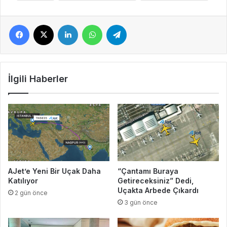
Facebook
X
LinkedIn
WhatsApp
Telegram
İlgili Haberler
AJet’e Yeni Bir Uçak Daha
“Çantamı Buraya
Katılıyor
Getireceksiniz” Dedi,
Uçakta Arbede Çıkardı
2 gün önce
3 gün önce