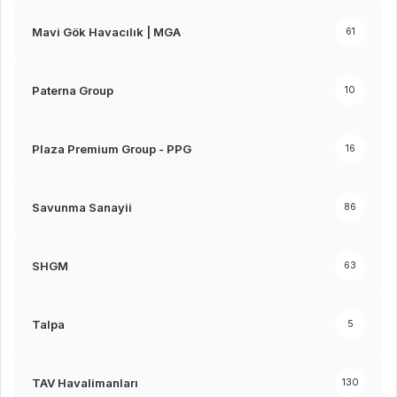
Mavi Gök Havacılık | MGA
61
Paterna Group
10
Plaza Premium Group - PPG
16
Savunma Sanayii
86
SHGM
63
Talpa
5
TAV Havalimanları
130