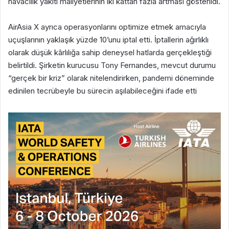
havacılık yakıtı maliyetlerinin iki kattan fazla artması gösterildi.
AirAsia X ayrıca operasyonlarını optimize etmek amacıyla
uçuşlarının yaklaşık yüzde 10’unu iptal etti. İptallerin ağırlıklı
olarak düşük kârlılığa sahip deneysel hatlarda gerçekleştiği
belirtildi. Şirketin kurucusu Tony Fernandes, mevcut durumu
“gerçek bir kriz” olarak nitelendirirken, pandemi döneminde
edinilen tecrübeyle bu sürecin aşılabileceğini ifade etti