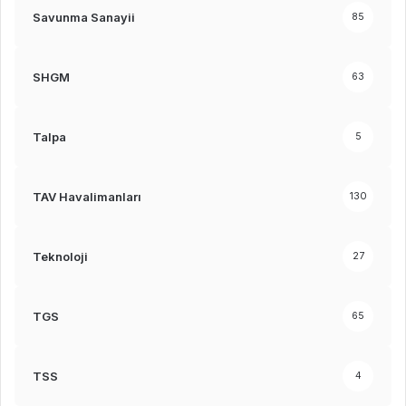
Savunma Sanayii
85
SHGM
63
Talpa
5
TAV Havalimanları
130
Teknoloji
27
TGS
65
TSS
4