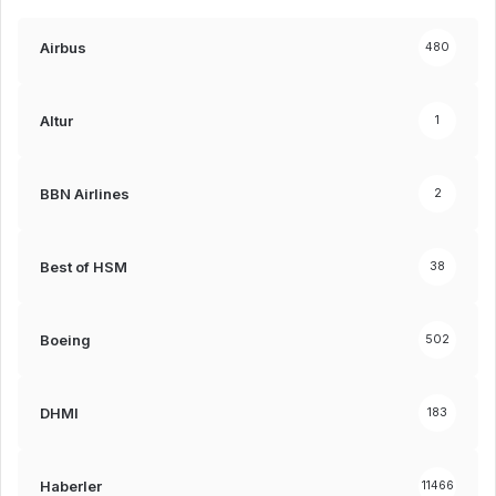
Airbus
480
Altur
1
BBN Airlines
2
Best of HSM
38
Boeing
502
DHMI
183
Haberler
11466