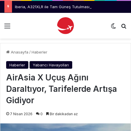
Iberia, A321XLR ile Tam Güneş Tutulmasını Takip Edecek
Menü
Dış gö
Ar
Anasayfa
/
Haberler
Haberler
Yabancı Havayolları
AirAsia X Uçuş Ağını
Daraltıyor, Tarifelerde Artışa
Gidiyor
7 Nisan 2026
0
Bir dakikadan az