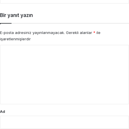
Bir yanıt yazın
E-posta adresiniz yayınlanmayacak.
Gerekli alanlar
*
ile
işaretlenmişlerdir
Y
o
r
u
m
*
Ad