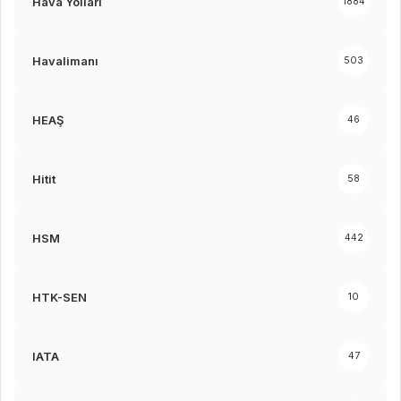
Hava Yolları
1884
Havalimanı
503
HEAŞ
46
Hitit
58
HSM
442
HTK-SEN
10
IATA
47