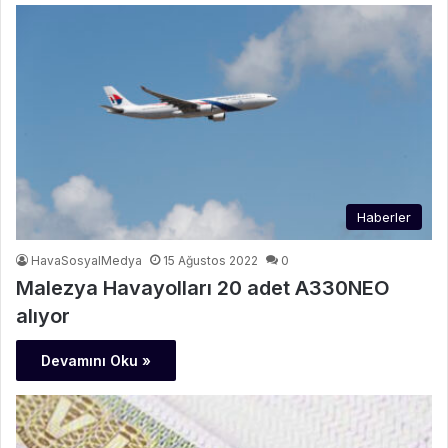
Haberler
HavaSosyalMedya
15 Ağustos 2022
0
Malezya Havayolları 20 adet A330NEO
alıyor
Devamını Oku »