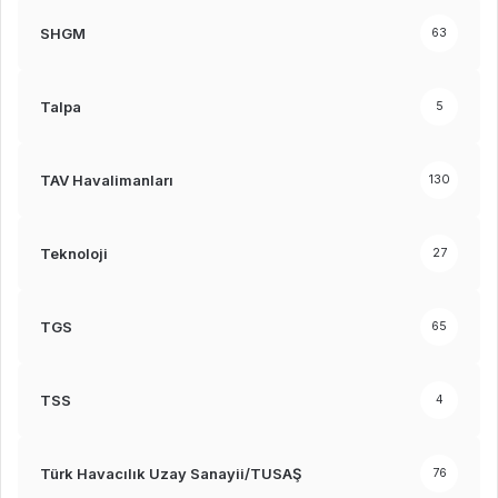
SHGM
63
Talpa
5
TAV Havalimanları
130
Teknoloji
27
TGS
65
TSS
4
Türk Havacılık Uzay Sanayii/TUSAŞ
76