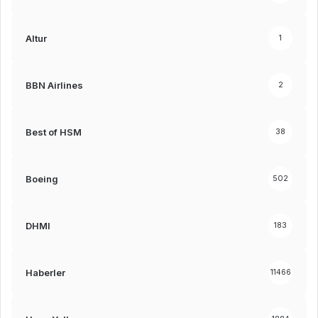
Altur
1
BBN Airlines
2
Best of HSM
38
Boeing
502
DHMI
183
Haberler
11466