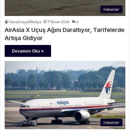
Haberler
HavaSosyalMedya
7 Nisan 2026
0
AirAsia X Uçuş Ağını Daraltıyor, Tarifelerde
Artışa Gidiyor
Devamını Oku »
Haberler