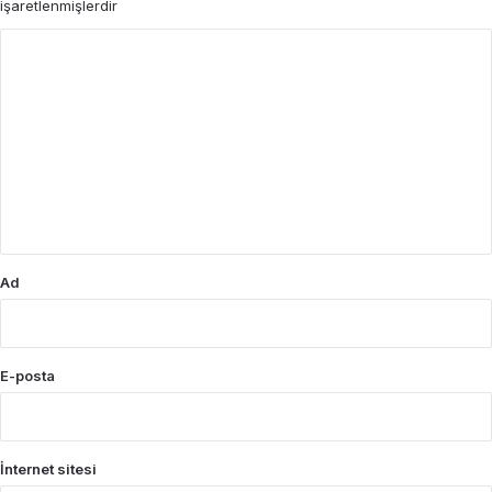
işaretlenmişlerdir
Y
o
r
u
m
*
Ad
E-posta
İnternet sitesi