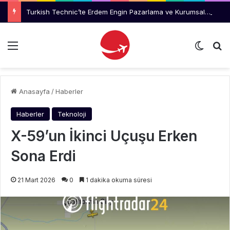
Turkish Technic’te Erdem Engin Pazarlama ve Kurumsal İletişim Müdürlüğüne Atandı
Menü
Dış gö
Ar
Anasayfa
/
Haberler
Haberler
Teknoloji
X-59’un İkinci Uçuşu Erken
Sona Erdi
21 Mart 2026
0
1 dakika okuma süresi