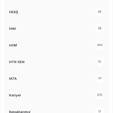
HEAŞ
46
Hitit
58
HSM
442
HTK-SEN
10
IATA
47
Kariyer
270
Konuklarımız
17