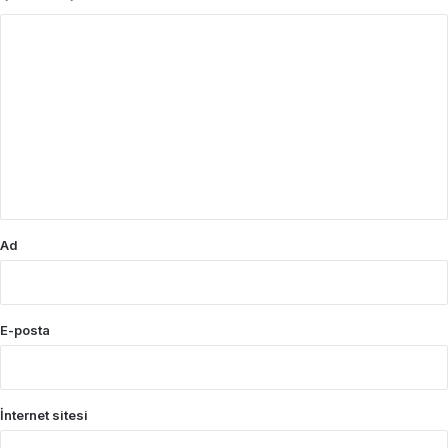
Y
o
r
u
m
*
Ad
E-posta
İnternet sitesi