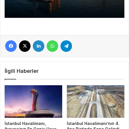
Facebook
X
LinkedIn
WhatsApp
Telegram
İlgili Haberler
İstanbul Havalimanı,
İstanbul Havalimanı’nın 4.
Avrupa’nın En Geniş Uçuş
Ana Pistinde Sona Gelindi