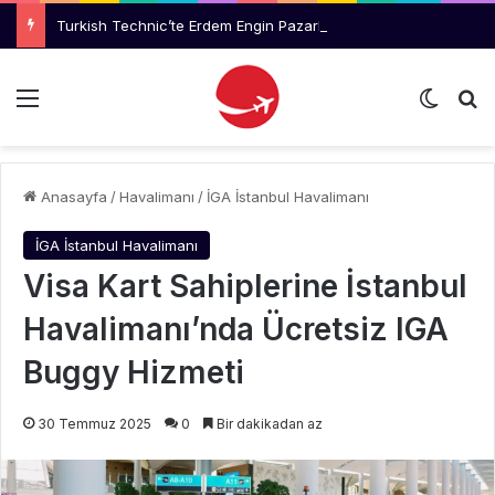
Turkish Technic’te Erdem Engin Pazarlama ve Kurumsal İletişim Müdürlüğüne Atandı
Menü
Dış gö
Ar
Anasayfa
/
Havalimanı
/
İGA İstanbul Havalimanı
İGA İstanbul Havalimanı
Visa Kart Sahiplerine İstanbul
Havalimanı’nda Ücretsiz IGA
Buggy Hizmeti
30 Temmuz 2025
0
Bir dakikadan az