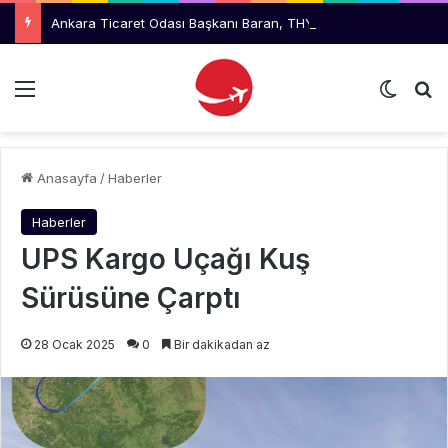
Ankara Ticaret Odası Başkanı Baran, THY Yönetimini Ziyaret Etti
Menü
Dış gö
Ar
Anasayfa
/
Haberler
Haberler
UPS Kargo Uçağı Kuş
Sürüsüne Çarptı
28 Ocak 2025
0
Bir dakikadan az