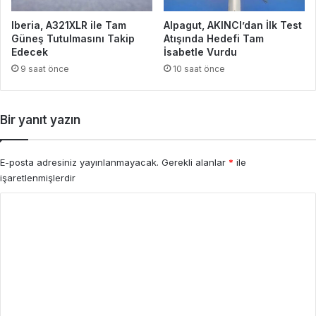
Iberia, A321XLR ile Tam
Alpagut, AKINCI’dan İlk Test
Güneş Tutulmasını Takip
Atışında Hedefi Tam
Edecek
İsabetle Vurdu
9 saat önce
10 saat önce
Bir yanıt yazın
E-posta adresiniz yayınlanmayacak.
Gerekli alanlar
*
ile
işaretlenmişlerdir
Y
o
r
u
m
*