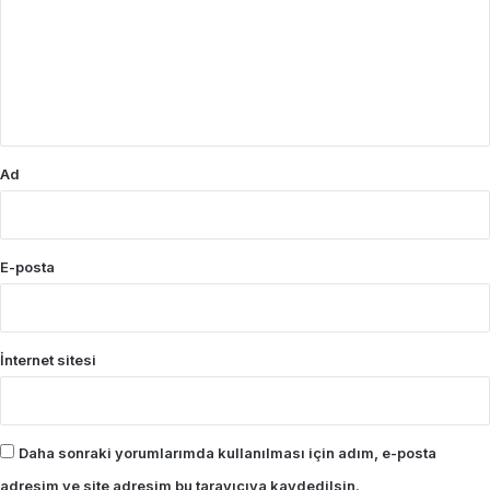
r
u
m
*
Ad
E-posta
İnternet sitesi
Daha sonraki yorumlarımda kullanılması için adım, e-posta
adresim ve site adresim bu tarayıcıya kaydedilsin.