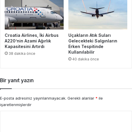
Croatia Airlines, İki Airbus
Uçakların Atık Suları
A220’nin Azami Ağırlık
Gelecekteki Salgınların
Kapasitesini Artırdı
Erken Tespitinde
Kullanılabilir
38 dakika önce
40 dakika önce
Bir yanıt yazın
E-posta adresiniz yayınlanmayacak.
Gerekli alanlar
*
ile
işaretlenmişlerdir
Y
o