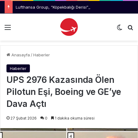
Lufthansa Group, “Köpekbalığı Derisi” Teknolojisinin Yeni Neslini Test Ediyor
Menü
Dış gö
Ar
Anasayfa
/
Haberler
Haberler
UPS 2976 Kazasında Ölen
Pilotun Eşi, Boeing ve GE’ye
Dava Açtı
27 Şubat 2026
0
1 dakika okuma süresi