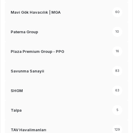
Mavi Gök Havacılık | MGA
60
Paterna Group
10
Plaza Premium Group - PPG
16
Savunma Sanayii
83
SHGM
63
Talpa
5
TAV Havalimanları
129