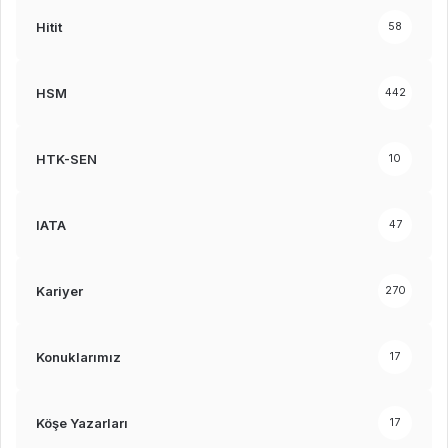
Hitit
58
HSM
442
HTK-SEN
10
IATA
47
Kariyer
270
Konuklarımız
17
Köşe Yazarları
17