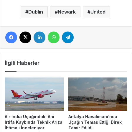
Dublin
Newark
United
Facebook
X
LinkedIn
WhatsApp
Telegram
İlgili Haberler
Air India Uçağındaki Ani
Antalya Havalimanı’nda
İrtifa Kaybında Teknik Arıza
Uçağın Temas Ettiği Direk
İhtimali İnceleniyor
Tamir Edildi