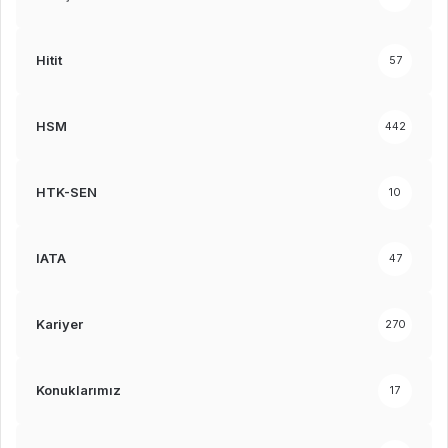
Hitit
57
HSM
442
HTK-SEN
10
IATA
47
Kariyer
270
Konuklarımız
17