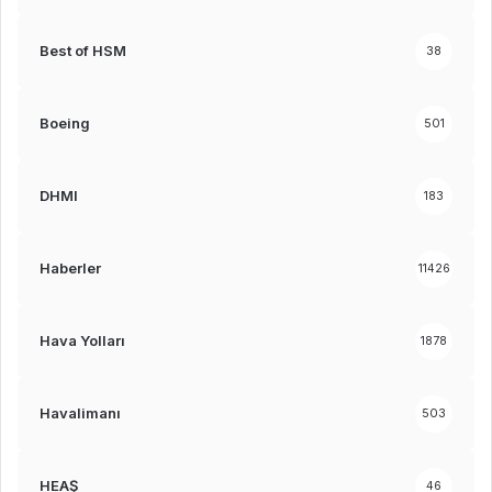
Best of HSM
38
Boeing
501
DHMI
183
Haberler
11426
Hava Yolları
1878
Havalimanı
503
HEAŞ
46