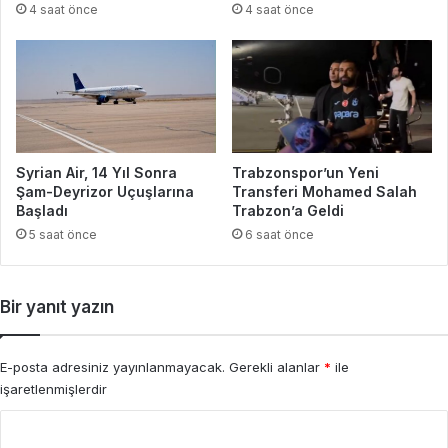
4 saat önce
4 saat önce
Syrian Air, 14 Yıl Sonra
Trabzonspor’un Yeni
Şam-Deyrizor Uçuşlarına
Transferi Mohamed Salah
Başladı
Trabzon’a Geldi
5 saat önce
6 saat önce
Bir yanıt yazın
E-posta adresiniz yayınlanmayacak.
Gerekli alanlar
*
ile
işaretlenmişlerdir
Y