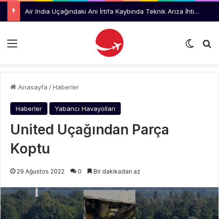
Air India Uçağındaki Ani İrtifa Kaybında Teknik Arıza İhtimali İnceleniyor
Menü
Dış gö
Ar
Anasayfa
/
Haberler
Haberler
Yabancı Havayolları
United Uçağından Parça
Koptu
29 Ağustos 2022
0
Bir dakikadan az