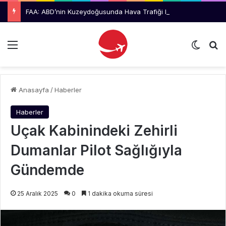
FAA: ABD’nin Kuzeydoğusunda Hava Trafiği Personel Eksikliği Nedeniyle Gecikme Uyarısı
Menü
Dış gö
Ar
Anasayfa
/
Haberler
Haberler
Uçak Kabinindeki Zehirli
Dumanlar Pilot Sağlığıyla
Gündemde
25 Aralık 2025
0
1 dakika okuma süresi