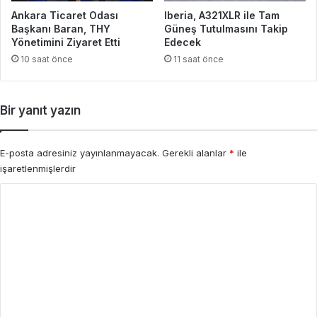
Ankara Ticaret Odası
Iberia, A321XLR ile Tam
Başkanı Baran, THY
Güneş Tutulmasını Takip
Yönetimini Ziyaret Etti
Edecek
10 saat önce
11 saat önce
Bir yanıt yazın
E-posta adresiniz yayınlanmayacak.
Gerekli alanlar
*
ile
işaretlenmişlerdir
Y
o
r
u
m
*