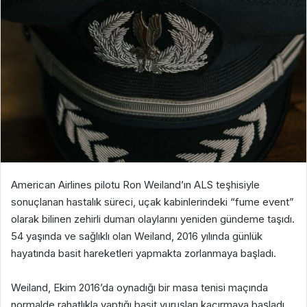
American Airlines pilotu Ron Weiland’ın ALS teşhisiyle
sonuçlanan hastalık süreci, uçak kabinlerindeki “fume event”
olarak bilinen zehirli duman olaylarını yeniden gündeme taşıdı.
54 yaşında ve sağlıklı olan Weiland, 2016 yılında günlük
hayatında basit hareketleri yapmakta zorlanmaya başladı.
Weiland, Ekim 2016’da oynadığı bir masa tenisi maçında
normalde rahatlıkla yaptığı basit vuruşları kaçırmaya başladı.