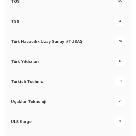
TGS
65
TSS
4
Türk Havacılık Uzay Sanayii/TUSAŞ
76
Türk Yıldızları
6
Turkish Technic
51
Uçaklar-Teknoloji
71
ULS Kargo
3