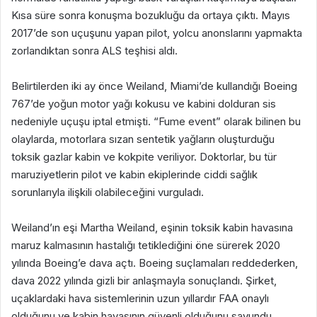
Kısa süre sonra konuşma bozukluğu da ortaya çıktı. Mayıs
2017’de son uçuşunu yapan pilot, yolcu anonslarını yapmakta
zorlandıktan sonra ALS teşhisi aldı.
Belirtilerden iki ay önce Weiland, Miami’de kullandığı Boeing
767’de yoğun motor yağı kokusu ve kabini dolduran sis
nedeniyle uçuşu iptal etmişti. “Fume event” olarak bilinen bu
olaylarda, motorlara sızan sentetik yağların oluşturduğu
toksik gazlar kabin ve kokpite veriliyor. Doktorlar, bu tür
maruziyetlerin pilot ve kabin ekiplerinde ciddi sağlık
sorunlarıyla ilişkili olabileceğini vurguladı.
Weiland’ın eşi Martha Weiland, eşinin toksik kabin havasına
maruz kalmasının hastalığı tetiklediğini öne sürerek 2020
yılında Boeing’e dava açtı. Boeing suçlamaları reddederken,
dava 2022 yılında gizli bir anlaşmayla sonuçlandı. Şirket,
uçaklardaki hava sistemlerinin uzun yıllardır FAA onaylı
olduğunu ve kabin havasının güvenli olduğunu savundu.