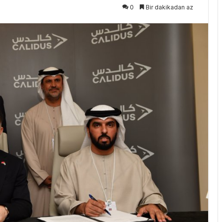
0
Bir dakikadan az