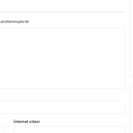
şaretlenmişlerdir
İnternet sitesi