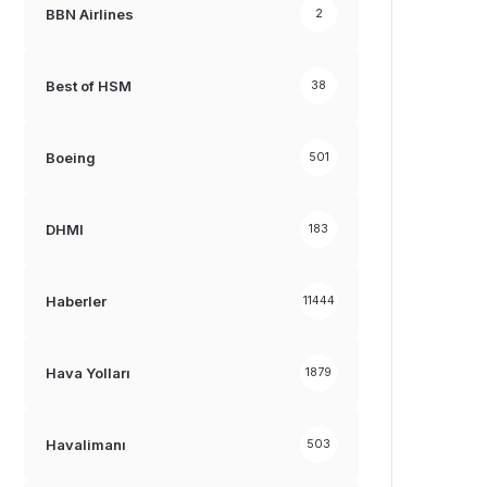
BBN Airlines
2
Best of HSM
38
Boeing
501
DHMI
183
Haberler
11444
Hava Yolları
1879
Havalimanı
503