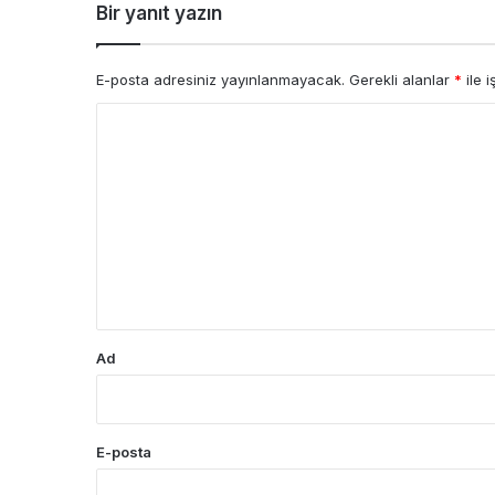
Bir yanıt yazın
E-posta adresiniz yayınlanmayacak.
Gerekli alanlar
*
ile i
Y
o
r
u
m
*
Ad
E-posta