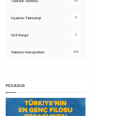
Turkish Technic
50
Uçaklar-Teknoloji
71
ULS Kargo
3
Yabancı Havayolları
2115
PEGASUS