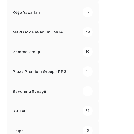
Köşe Yazarları
17
Mavi Gök Havacılık | MGA
60
Paterna Group
10
Plaza Premium Group - PPG
16
Savunma Sanayii
83
SHGM
63
Talpa
5