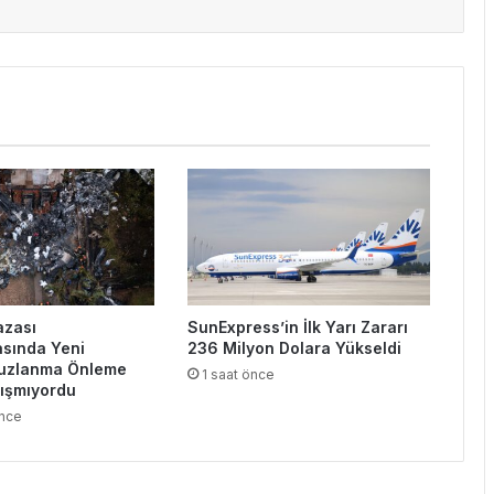
azası
SunExpress’in İlk Yarı Zararı
sında Yeni
236 Milyon Dolara Yükseldi
Buzlanma Önleme
1 saat önce
lışmıyordu
önce