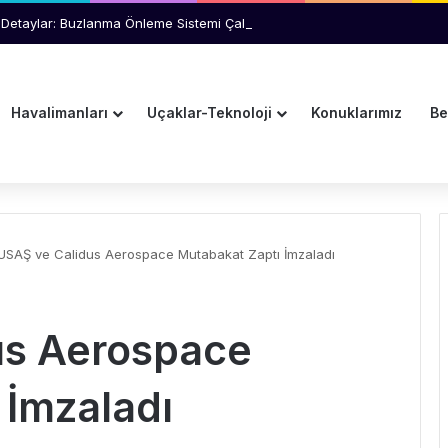
Detaylar: Buzlanma Önleme Sistemi Çalışmıyordu
Havalimanları
Uçaklar-Teknoloji
Konuklarımız
Be
USAŞ ve Calidus Aerospace Mutabakat Zaptı İmzaladı
us Aerospace
 İmzaladı