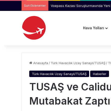
Son Eklenenler
Voepass Kazası Soruşturmasında Yeni 
Hava Yolları
Anasayfa
/
Türk Havacılık Uzay Sanayii/TUSAŞ
/
T
Türk Havacılık Uzay Sanayii/TUSAŞ
Haberler
TUSAŞ ve Calid
Mutabakat Zaptı