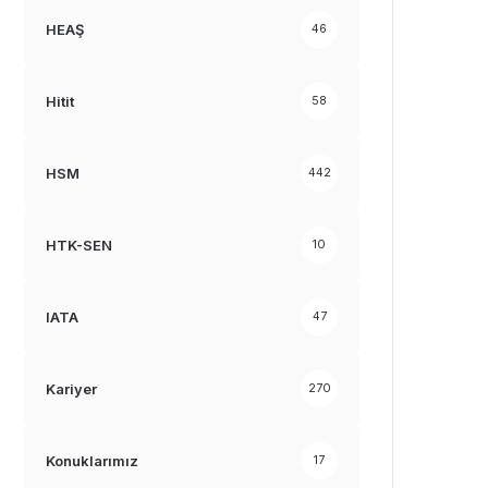
HEAŞ
46
Hitit
58
HSM
442
HTK-SEN
10
IATA
47
Kariyer
270
Konuklarımız
17