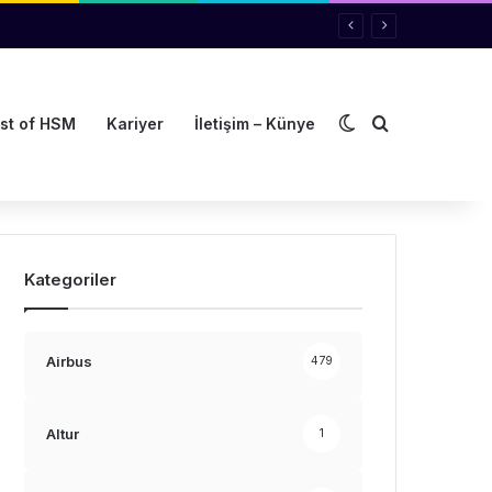
Dış görünümü de
Arama yap ..
st of HSM
Kariyer
İletişim – Künye
Kategoriler
Airbus
479
Altur
1