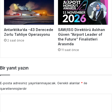
Antarktika’da -43 Derecede
SAW/ISG Direktörü Aslıhan
Zorlu Tahliye Operasyonu
Güven “Airport Leader of
the Future” Finalistleri
2 saat önce
Arasında
11 saat önce
Bir yanıt yazın
E-posta adresiniz yayınlanmayacak.
Gerekli alanlar
*
ile
işaretlenmişlerdir
Y
o