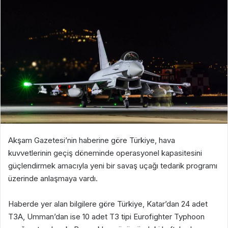
Akşam Gazetesi’nin haberine göre Türkiye, hava
kuvvetlerinin geçiş döneminde operasyonel kapasitesini
güçlendirmek amacıyla yeni bir savaş uçağı tedarik programı
üzerinde anlaşmaya vardı.
Haberde yer alan bilgilere göre Türkiye, Katar’dan 24 adet
T3A, Umman’dan ise 10 adet T3 tipi Eurofighter Typhoon