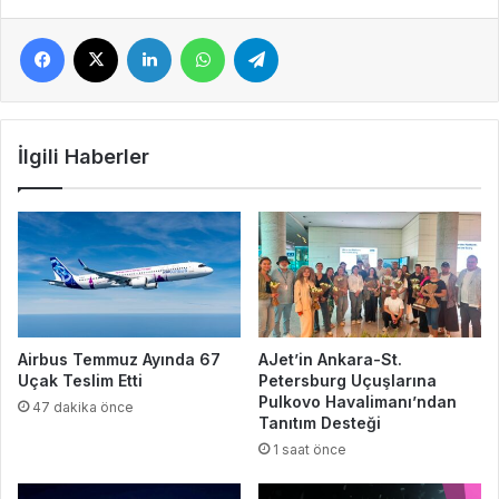
Facebook
X
LinkedIn
WhatsApp
Telegram
İlgili Haberler
Airbus Temmuz Ayında 67
AJet’in Ankara-St.
Uçak Teslim Etti
Petersburg Uçuşlarına
Pulkovo Havalimanı’ndan
47 dakika önce
Tanıtım Desteği
1 saat önce