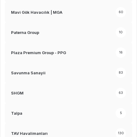
Mavi Gök Havacılık | MGA
60
Paterna Group
10
Plaza Premium Group - PPG
16
Savunma Sanayii
83
SHGM
63
Talpa
5
TAV Havalimanları
130