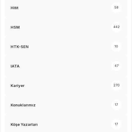
Hitit
58
HSM
442
HTK-SEN
10
IATA
47
Kariyer
270
Konuklarımız
17
Köşe Yazarları
17