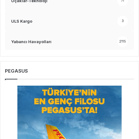
Uçaklar-Teknoloji
71
ULS Kargo
3
Yabancı Havayolları
2115
PEGASUS