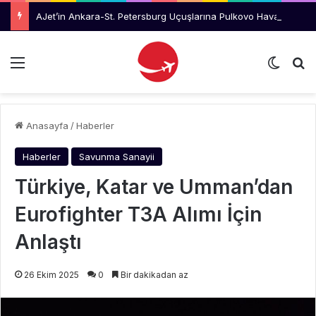
AJet’in Ankara-St. Petersburg Uçuşlarına Pulkovo Havalimanı’ndan Tanıtım Desteği
Menü
Dış gö
Ar
Anasayfa
/
Haberler
Haberler
Savunma Sanayii
Türkiye, Katar ve Umman’dan
Eurofighter T3A Alımı İçin
Anlaştı
26 Ekim 2025
0
Bir dakikadan az