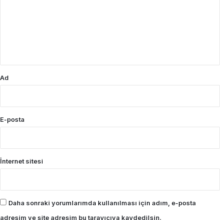
r
u
m
*
Ad
E-posta
İnternet sitesi
Daha sonraki yorumlarımda kullanılması için adım, e-posta
adresim ve site adresim bu tarayıcıya kaydedilsin.