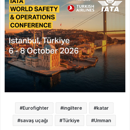
Eurofighter
ingiltere
katar
savaş uçağı
Türkiye
Umman