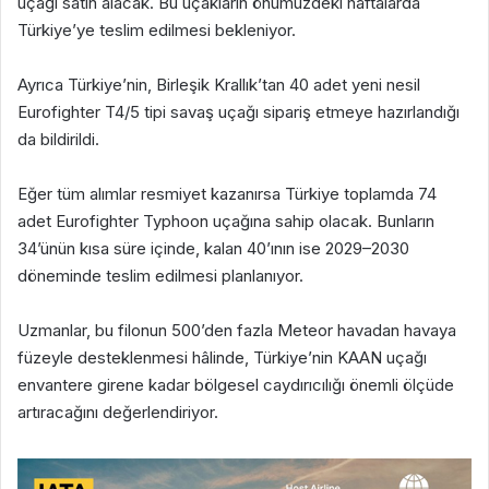
uçağı satın alacak. Bu uçakların önümüzdeki haftalarda
Türkiye’ye teslim edilmesi bekleniyor.
Ayrıca Türkiye’nin, Birleşik Krallık’tan 40 adet yeni nesil
Eurofighter T4/5 tipi savaş uçağı sipariş etmeye hazırlandığı
da bildirildi.
Eğer tüm alımlar resmiyet kazanırsa Türkiye toplamda 74
adet Eurofighter Typhoon uçağına sahip olacak. Bunların
34’ünün kısa süre içinde, kalan 40’ının ise 2029–2030
döneminde teslim edilmesi planlanıyor.
Uzmanlar, bu filonun 500’den fazla Meteor havadan havaya
füzeyle desteklenmesi hâlinde, Türkiye’nin KAAN uçağı
envantere girene kadar bölgesel caydırıcılığı önemli ölçüde
artıracağını değerlendiriyor.