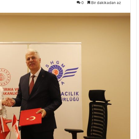
0
Bir dakikadan az