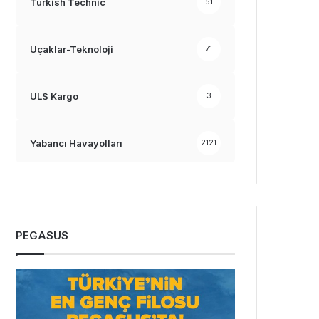
Turkish Technic
51
Uçaklar-Teknoloji
71
ULS Kargo
3
Yabancı Havayolları
2121
PEGASUS