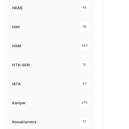
HEAŞ
46
Hitit
58
HSM
443
HTK-SEN
10
IATA
47
Kariyer
270
Konuklarımız
17