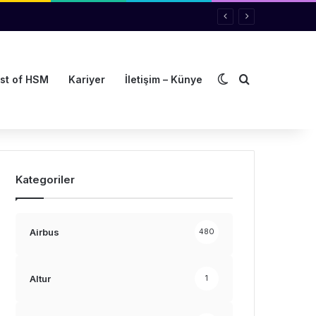
Dış görünümü de
Arama yap ..
st of HSM
Kariyer
İletişim – Künye
Kategoriler
Airbus
480
Altur
1