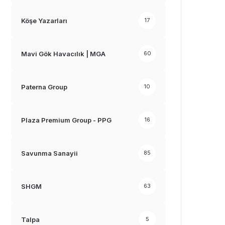
Köşe Yazarları
17
Mavi Gök Havacılık | MGA
60
Paterna Group
10
Plaza Premium Group - PPG
16
Savunma Sanayii
85
SHGM
63
Talpa
5