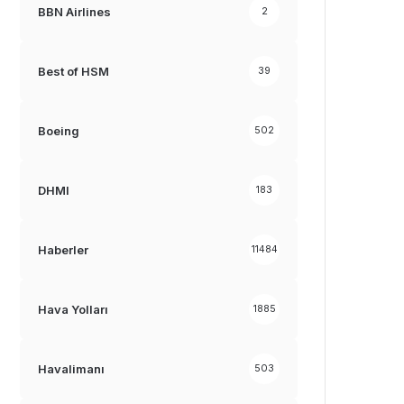
BBN Airlines
2
Best of HSM
39
Boeing
502
DHMI
183
Haberler
11484
Hava Yolları
1885
Havalimanı
503