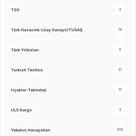
TSS
4
Türk Havacılık Uzay Sanayii/TUSAŞ
76
Türk Yıldızları
6
Turkish Technic
51
Uçaklar-Teknoloji
71
ULS Kargo
3
Yabancı Havayolları
2115