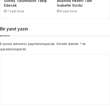
Güneş Tutulmasını Takip
Atışında Hedefi Tam
Edecek
İsabetle Vurdu
7 saat önce
8 saat önce
Bir yanıt yazın
E-posta adresiniz yayınlanmayacak.
Gerekli alanlar
*
ile
işaretlenmişlerdir
Y
o
r
u
m
*