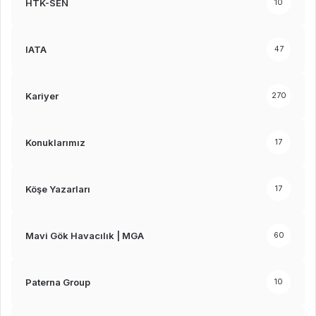
HTK-SEN
10
IATA
47
Kariyer
270
Konuklarımız
17
Köşe Yazarları
17
Mavi Gök Havacılık | MGA
60
Paterna Group
10