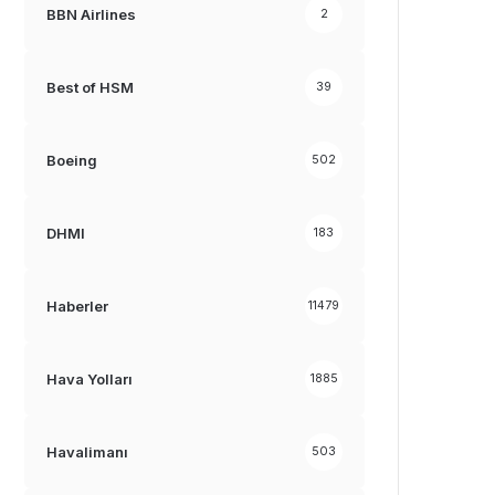
BBN Airlines
2
Best of HSM
39
Boeing
502
DHMI
183
Haberler
11479
Hava Yolları
1885
Havalimanı
503