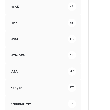
HEAŞ
46
Hitit
58
HSM
443
HTK-SEN
10
IATA
47
Kariyer
270
Konuklarımız
17