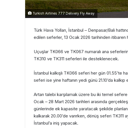
Turkish Airlines 777 Delivery Fly Away
Türk Hava Yolları, İstanbul – Denpasar/Bali hattın
edilen seferler, 13 Ocak 2026 tarihinden itibaren 
Uçuşlar TK066 ve TK067 numaralı ana seferlerin 
TK310 ve TK311 seferleri ile desteklenecek.
İstanbul kalkışlı TK066 seferi her gün 01.55’te ha
seferi ise yine haftanın yedi günü 21.10’da kalkıp 
Artan talebi karşılamak üzere bu iki temel sefe
Ocak – 28 Mart 2026 tarihleri arasında gerçekleşt
günlerinde ek kapasite yaratacak şekilde planland
kalkarak 20.00’de varırken, dönüş seferi TK311 a
İstanbul’a iniş yapacak.