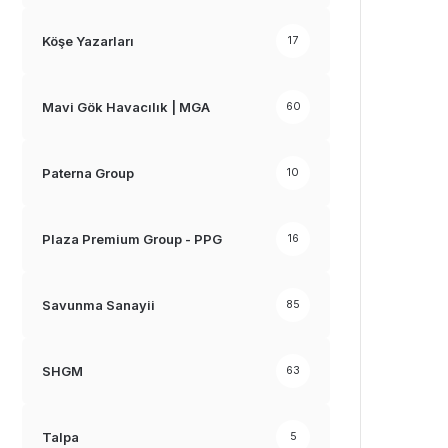
Köşe Yazarları
17
Mavi Gök Havacılık | MGA
60
Paterna Group
10
Plaza Premium Group - PPG
16
Savunma Sanayii
85
SHGM
63
Talpa
5