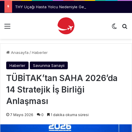
THY Uçağı Hasta Yolcu Nedeniyle Geri Döndü
Menü
Dış gö
Ar
Anasayfa
/
Haberler
Haberler
Savunma Sanayii
TÜBİTAK’tan SAHA 2026’da
14 Stratejik İş Birliği
Anlaşması
7 Mayıs 2026
0
1 dakika okuma süresi