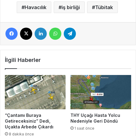
Havacılık
iş birliği
Tübitak
Facebook
X
LinkedIn
WhatsApp
Telegram
İlgili Haberler
“Çantamı Buraya
THY Uçağı Hasta Yolcu
Getireceksiniz” Dedi,
Nedeniyle Geri Döndü
Uçakta Arbede Çıkardı
1 saat önce
8 dakika önce