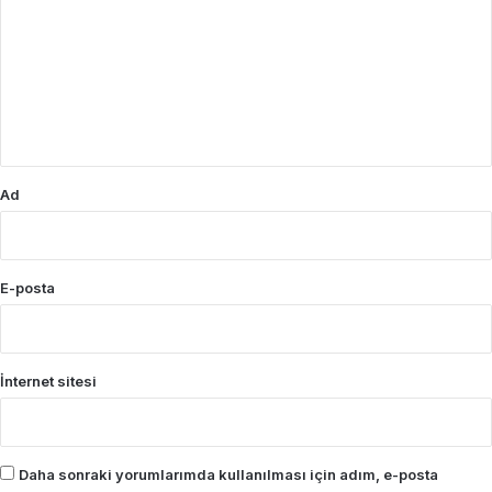
r
u
m
*
Ad
E-posta
İnternet sitesi
Daha sonraki yorumlarımda kullanılması için adım, e-posta