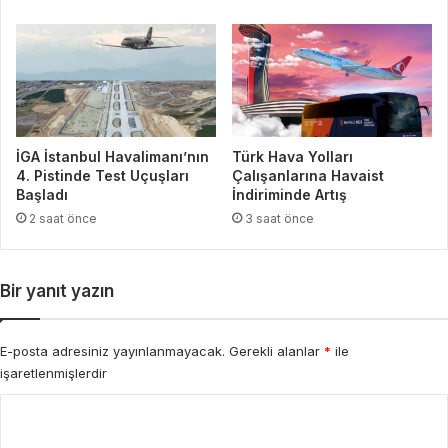
İGA İstanbul Havalimanı’nın
Türk Hava Yolları
4. Pistinde Test Uçuşları
Çalışanlarına Havaist
Başladı
İndiriminde Artış
2 saat önce
3 saat önce
Bir yanıt yazın
E-posta adresiniz yayınlanmayacak.
Gerekli alanlar
*
ile
işaretlenmişlerdir
Y
o