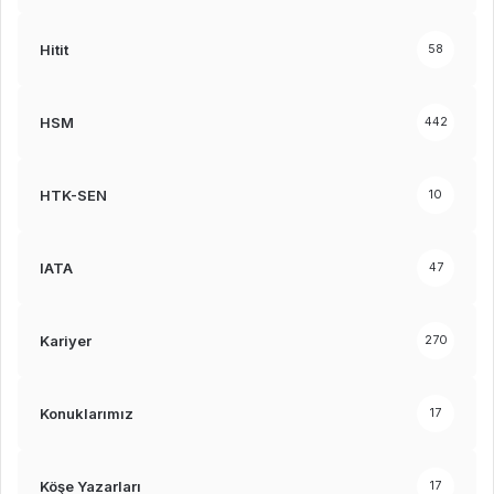
Hitit
58
HSM
442
HTK-SEN
10
IATA
47
Kariyer
270
Konuklarımız
17
Köşe Yazarları
17