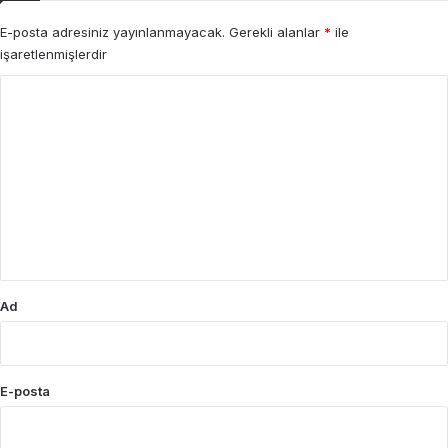
E-posta adresiniz yayınlanmayacak.
Gerekli alanlar
*
ile
işaretlenmişlerdir
Y
o
r
u
m
*
Ad
E-posta