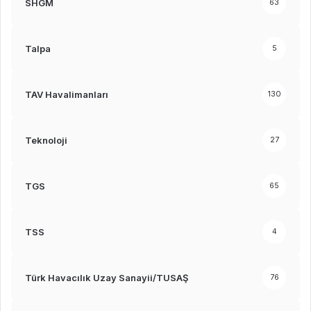
SHGM
63
Talpa
5
TAV Havalimanları
130
Teknoloji
27
TGS
65
TSS
4
Türk Havacılık Uzay Sanayii/TUSAŞ
76