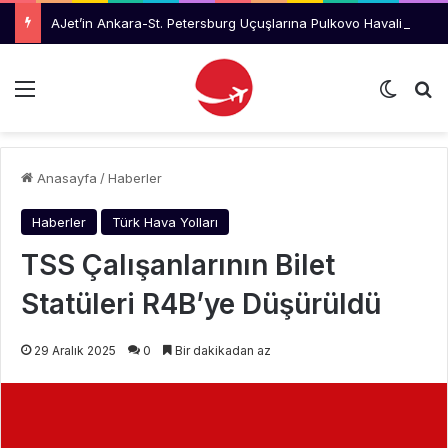
AJet’in Ankara-St. Petersburg Uçuşlarına Pulkovo Havalimanı’ndan Tanıtım Desteği
Menü
Dış gö
Ar
Anasayfa
/
Haberler
Haberler
Türk Hava Yolları
TSS Çalışanlarının Bilet
Statüleri R4B’ye Düşürüldü
29 Aralık 2025
0
Bir dakikadan az