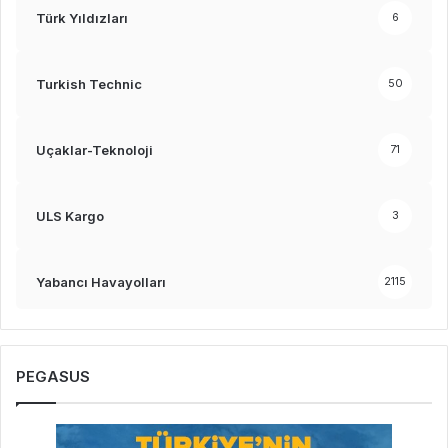
Türk Yıldızları
6
Turkish Technic
50
Uçaklar-Teknoloji
71
ULS Kargo
3
Yabancı Havayolları
2115
PEGASUS