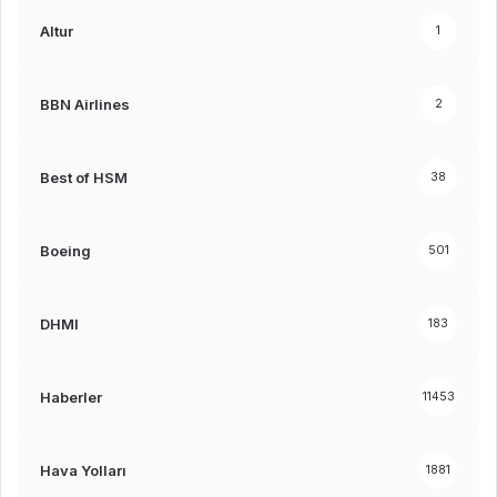
Altur
1
BBN Airlines
2
Best of HSM
38
Boeing
501
DHMI
183
Haberler
11453
Hava Yolları
1881