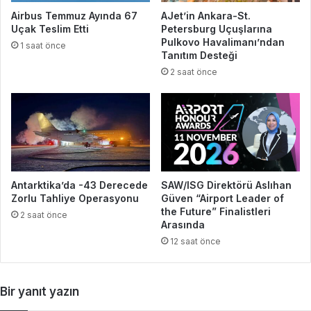
Airbus Temmuz Ayında 67
AJet’in Ankara-St.
Uçak Teslim Etti
Petersburg Uçuşlarına
Pulkovo Havalimanı’ndan
1 saat önce
Tanıtım Desteği
2 saat önce
Antarktika’da -43 Derecede
SAW/ISG Direktörü Aslıhan
Zorlu Tahliye Operasyonu
Güven “Airport Leader of
the Future” Finalistleri
2 saat önce
Arasında
12 saat önce
Bir yanıt yazın