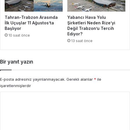
Tahran-Trabzon Arasında
Yabancı Hava Yolu
İlk Uçuşlar 11 Ağustos’ta
Şirketleri Neden Rize’yi
Başlıyor
Değil Trabzon’u Tercih
Ediyor?
10 saat önce
13 saat önce
Bir yanıt yazın
E-posta adresiniz yayınlanmayacak.
Gerekli alanlar
*
ile
işaretlenmişlerdir
Y
o
r
u