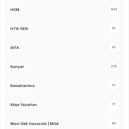
HSM
443
HTK-SEN
10
IATA
47
Kariyer
270
Konuklarımız
17
Köşe Yazarları
17
Mavi Gök Havacılık | MGA
60