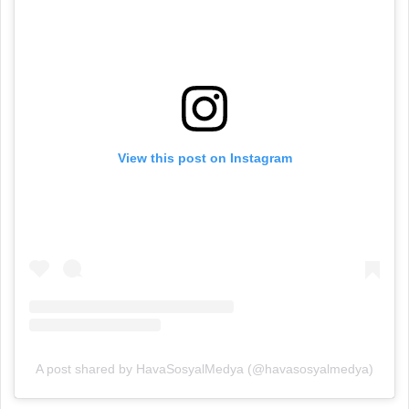
View this post on Instagram
A post shared by HavaSosyalMedya (@havasosyalmedya)