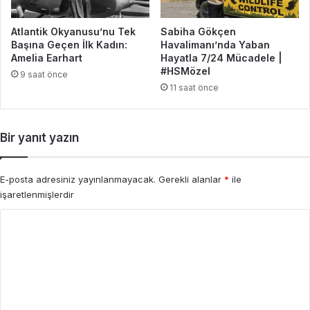
Atlantik Okyanusu’nu Tek
Sabiha Gökçen
Başına Geçen İlk Kadın:
Havalimanı’nda Yaban
Amelia Earhart
Hayatla 7/24 Mücadele |
#HSMözel
9 saat önce
11 saat önce
Bir yanıt yazın
E-posta adresiniz yayınlanmayacak.
Gerekli alanlar
*
ile
işaretlenmişlerdir
Y
o
r
u
m