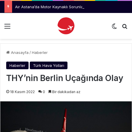
Air Astana’da Motor Kaynaklı Sorunlar Azalıyor, Uluslararası Büyüme Hızlanıyor
Menü
Dış gö
Ar
Anasayfa
/
Haberler
Haberler
Türk Hava Yolları
THY’nin Berlin Uçağında Olay
18 Kasım 2022
0
Bir dakikadan az