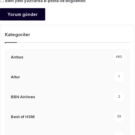
Beni yeni yazılarda e-posta ile bilgilendir.
Kategoriler
Airbus
480
Altur
1
BBN Airlines
2
Best of HSM
39