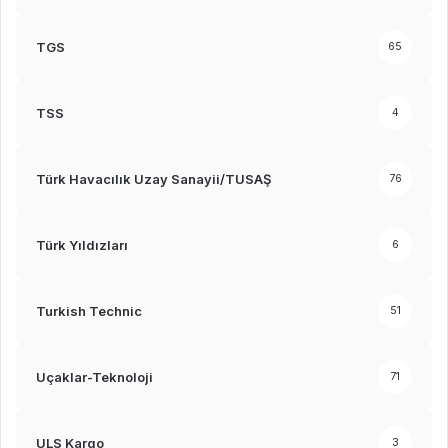
TGS
65
TSS
4
Türk Havacılık Uzay Sanayii/TUSAŞ
76
Türk Yıldızları
6
Turkish Technic
51
Uçaklar-Teknoloji
71
ULS Kargo
3