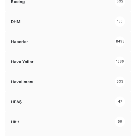
Boeing
502
DHMI
183
Haberler
11495
Hava Yolları
1886
Havalimanı
503
HEAŞ
47
Hitit
58