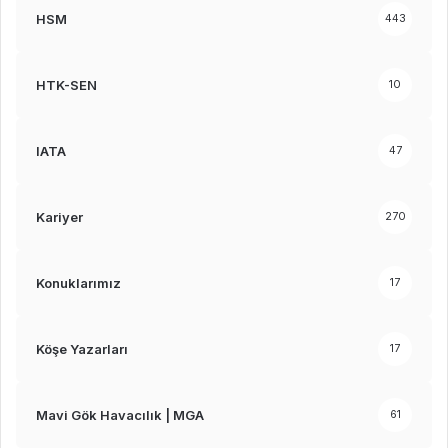
HSM
443
HTK-SEN
10
IATA
47
Kariyer
270
Konuklarımız
17
Köşe Yazarları
17
Mavi Gök Havacılık | MGA
61