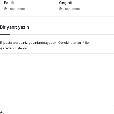
Edildi
Geçirdi
3 saat önce
3 saat önce
Bir yanıt yazın
E-posta adresiniz yayınlanmayacak.
Gerekli alanlar
*
ile
işaretlenmişlerdir
Y
o
r
u
m
*
Ad