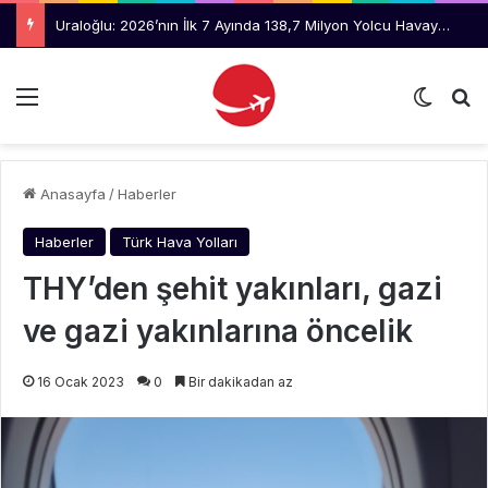
Uraloğlu: 2026’nın İlk 7 Ayında 138,7 Milyon Yolcu Havayolunu Kullandı
Menü
Dış gö
Ar
Anasayfa
/
Haberler
Haberler
Türk Hava Yolları
THY’den şehit yakınları, gazi
ve gazi yakınlarına öncelik
16 Ocak 2023
0
Bir dakikadan az