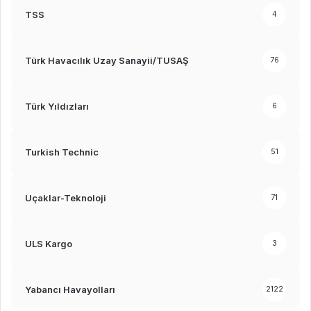
TSS
4
Türk Havacılık Uzay Sanayii/TUSAŞ
76
Türk Yıldızları
6
Turkish Technic
51
Uçaklar-Teknoloji
71
ULS Kargo
3
Yabancı Havayolları
2122